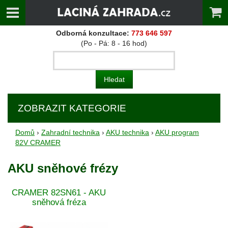
Odborná konzultace:
773 646 597
(Po - Pá: 8 - 16 hod)
ZOBRAZIT KATEGORIE
Domů
›
Zahradní technika
›
AKU technika
›
AKU program
82V CRAMER
AKU sněhové frézy
CRAMER 82SN61 - AKU
sněhová fréza