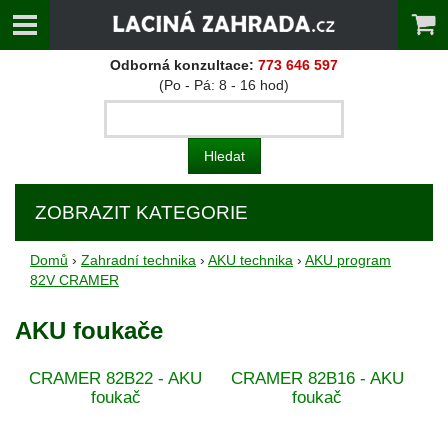
Odborná konzultace:
773 646 597
(Po - Pá: 8 - 16 hod)
ZOBRAZIT KATEGORIE
Domů
›
Zahradní technika
›
AKU technika
›
AKU program
82V CRAMER
AKU foukače
CRAMER 82B22 - AKU
CRAMER 82B16 - AKU
foukač
foukač