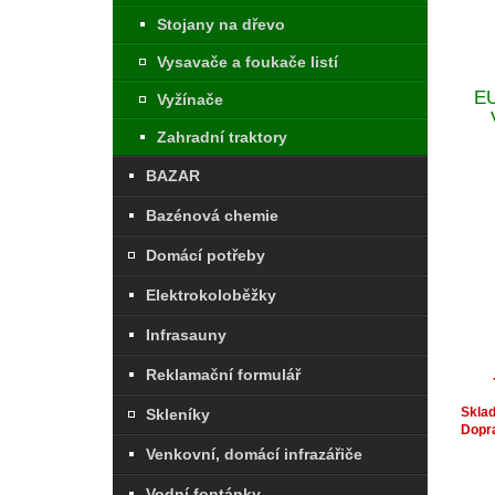
Stojany na dřevo
Vysavače a foukače listí
E
Vyžínače
Zahradní traktory
BAZAR
Bazénová chemie
Domácí potřeby
Elektrokoloběžky
Infrasauny
Reklamační formulář
Skla
Skleníky
Dopr
Venkovní, domácí infrazářiče
Vodní fontánky