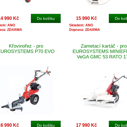
14 990 Kč
15 990 Kč
dem: ANO
Skladem: ANO
ava: ZDARMA
Doprava: ZDARMA
Křovinořez - pro
Zametací kartáč - pro
EUROSYSTEMS P70 EVO
EUROSYSTEMS MINIEFF
VeGA GMC 53 RATO 1
16 990 Kč
17 990 Kč