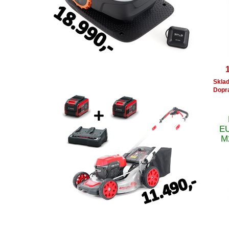
Skla
Dopr
E
M