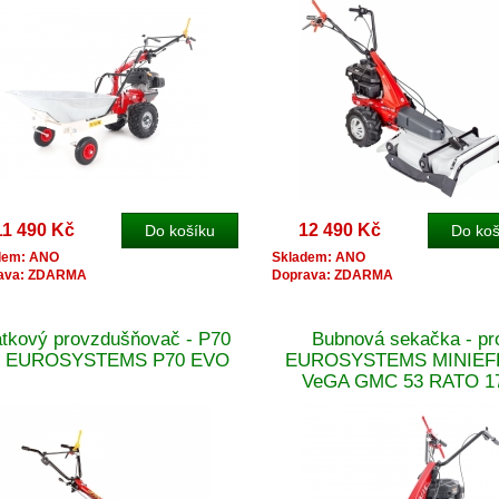
11 490 Kč
12 490 Kč
dem: ANO
Skladem: ANO
ava: ZDARMA
Doprava: ZDARMA
átkový provzdušňovač - P70
Bubnová sekačka - pr
o EUROSYSTEMS P70 EVO
EUROSYSTEMS MINIEFF
VeGA GMC 53 RATO 1