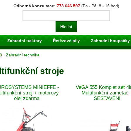
Odborná konzultace:
773 646 597
(Po - Pá: 8 - 16 hod)
Zahradní traktory
Řetězové pily
Zahradní houpačky
ů
›
Zahradní technika
tifunkční stroje
UROSYSTEMS MINIEFFE -
VeGA 555 Komplet set 4i
ltifunkční stroj + motorový
Multifunkční zametač 
olej zdarma
SESTAVENÍ