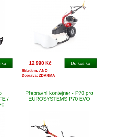
12 990 Kč
Skladem: ANO
Doprava: ZDARMA
o
Přepravní kontejner - P70 pro
E /
EUROSYSTEMS P70 EVO
70