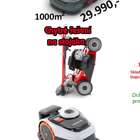
Skla
Dopr
Dr
pr