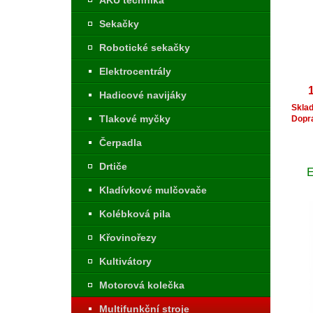
AKU technika
Sekačky
Robotické sekačky
Elektrocentrály
Hadicové navijáky
Skla
Tlakové myčky
Dopr
Čerpadla
Drtiče
Kladívkové mulčovače
Kolébková pila
Křovinořezy
Kultivátory
Motorová kolečka
Multifunkční stroje