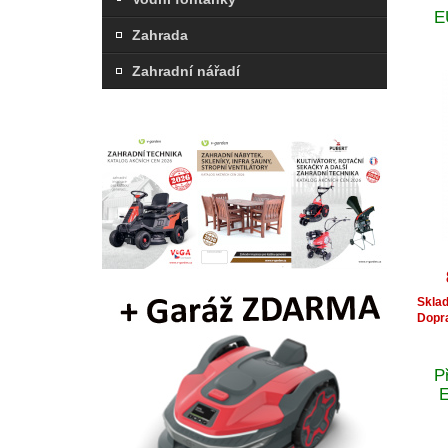
E
Zahrada
Zahradní nářadí
Skla
Dopr
P