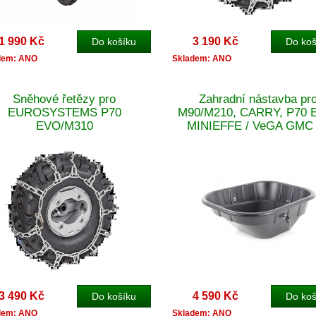
1 990 Kč
3 190 Kč
dem: ANO
Skladem: ANO
Sněhové řetězy pro
Zahradní nástavba pr
EUROSYSTEMS P70
M90/M210, CARRY, P70 
EVO/M310
MINIEFFE / VeGA GMC
RATO 170
3 490 Kč
4 590 Kč
dem: ANO
Skladem: ANO