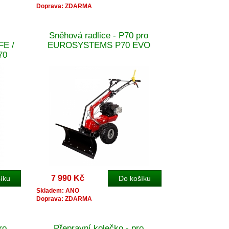
Doprava: ZDARMA
Sněhová radlice - P70 pro
E /
EUROSYSTEMS P70 EVO
70
7 990 Kč
Skladem: ANO
Doprava: ZDARMA
ro
Přepravní kolečko - pro