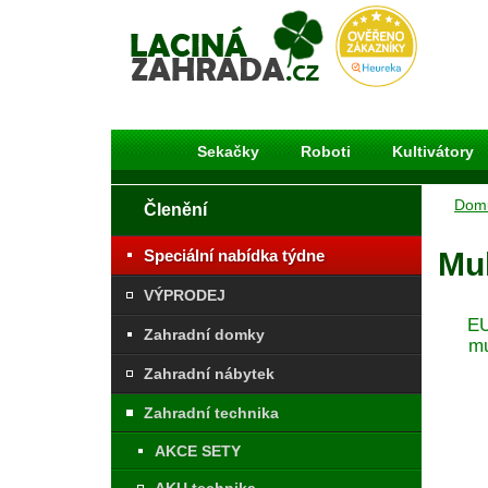
Laciná Zahrada
Sekačky
Roboti
Kultivátory
Dom
Členění
Speciální nabídka týdne
Mul
VÝPRODEJ
E
Zahradní domky
mu
Zahradní nábytek
Zahradní technika
AKCE SETY