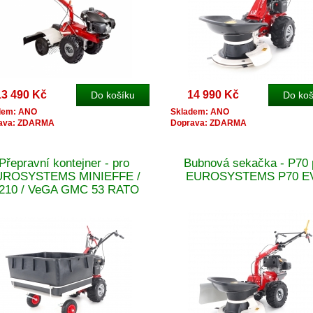
13 490 Kč
14 990 Kč
dem: ANO
Skladem: ANO
ava: ZDARMA
Doprava: ZDARMA
Přepravní kontejner - pro
Bubnová sekačka - P70 
UROSYSTEMS MINIEFFE /
EUROSYSTEMS P70 E
210 / VeGA GMC 53 RATO
170