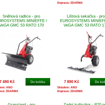
Doprava: ZDARMA
Sněhová radlice - pro
Lištová sekačka - pro
UROSYSTEMS MINIEFFE /
EUROSYSTEMS MINIEFF
VeGA GMC 53 RATO 170
VeGA GMC 53 RATO 1
7 490 Kč
7 890 Kč
dem: ANO
Skladem: ANO
ava: ZDARMA
Doprava: ZDARMA
Grassland - pro
Zadní kultivátor - P70 p