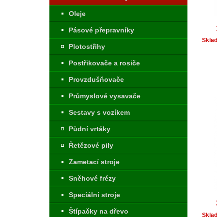
Oleje
Pásové přepravníky
Skla
Plotostřihy
Postřikovače a rosiče
Provzdušňovače
Průmyslové vysavače
Sestavy s vozíkem
Půdní vrtáky
Řetězové pily
Zametací stroje
Sněhové frézy
Speciální stroje
Štípačky na dřevo
Skla