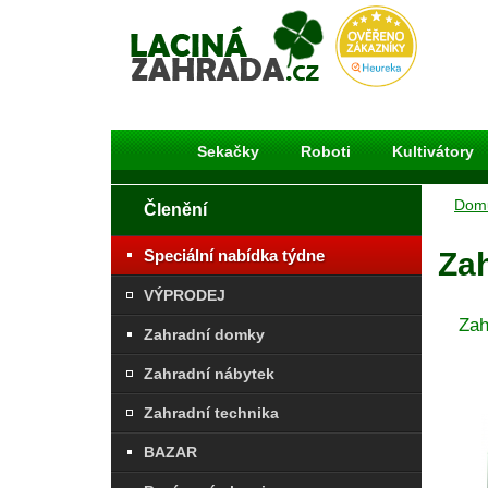
Laciná Zahrada
Sekačky
Roboti
Kultivátory
Dom
Členění
Speciální nabídka týdne
Za
VÝPRODEJ
Zah
Zahradní domky
Zahradní nábytek
Zahradní technika
BAZAR