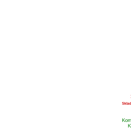
Skla
Kom
K