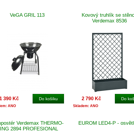
VeGA GRIL 113
Kovový truhlík se stěn
Verdemax 8536
1 390 Kč
2 790 Kč
dem: ANO
Skladem: ANO
postér Verdemax THERMO-
EUROM LED4-P - osvětl
ING 2894 PROFESIONAL