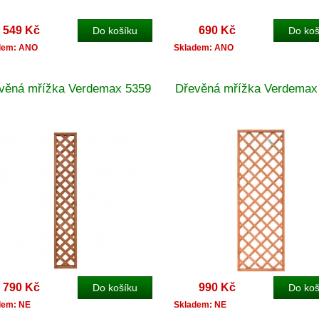
549 Kč
690 Kč
dem: ANO
Skladem: ANO
věná mřížka Verdemax 5359
Dřevěná mřížka Verdemax
790 Kč
990 Kč
dem: NE
Skladem: NE