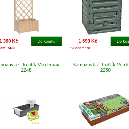
1 390 Kč
1 690 Kč
dem: ANO
Skladem: NE
mozavlaž. truhlík Verdemax
Samozavlaž. truhlík Ver
2248
2250