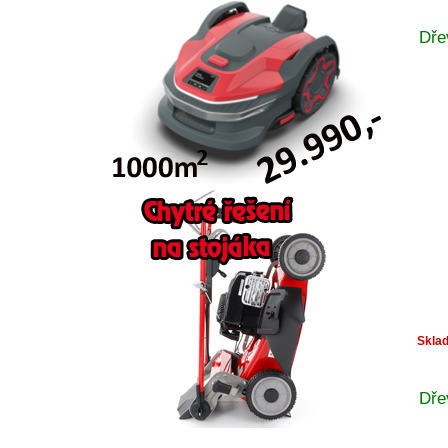
Dře
Skla
Dře