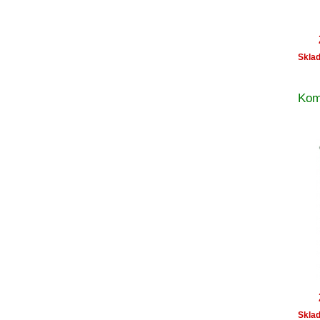
Skla
Kom
Skla