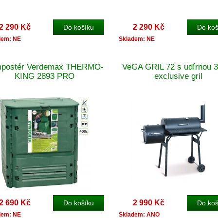
2 290 Kč
2 290 Kč
dem: NE
Skladem: NE
postér Verdemax THERMO-
VeGA GRIL 72 s udírnou 3
KING 2893 PRO
exclusive gril
2 690 Kč
2 990 Kč
dem: NE
Skladem: ANO