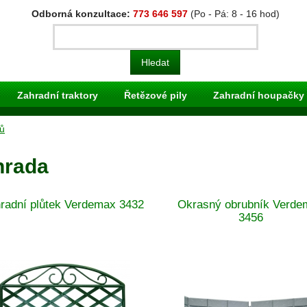
Odborná konzultace:
773 646 597
(Po - Pá: 8 - 16 hod)
Zahradní traktory
Řetězové pily
Zahradní houpačky
ů
hrada
radní plůtek Verdemax 3432
Okrasný obrubník Verde
3456