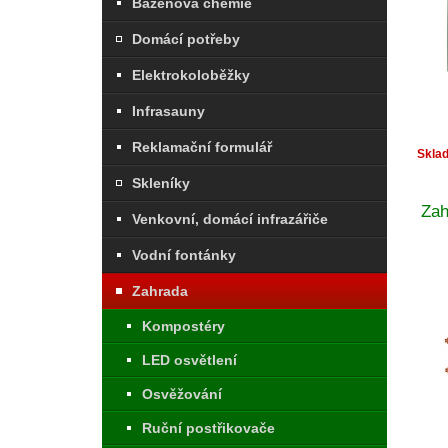
Bazénová chemie
Domácí potřeby
Elektrokoloběžky
Infrasauny
Reklamační formulář
Skla
Skleníky
Zah
Venkovní, domácí infrazářiče
Vodní fontánky
Zahrada
Kompostéry
LED osvětlení
Osvěžování
Ruční postřikovače