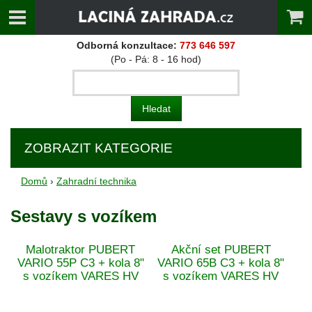
Odborná konzultace:
773 646 597
(Po - Pá: 8 - 16 hod)
ZOBRAZIT KATEGORIE
Domů
›
Zahradní technika
Sestavy s vozíkem
Malotraktor PUBERT
Akční set PUBERT
VARIO 55P C3 + kola 8"
VARIO 65B C3 + kola 8"
s vozíkem VARES HV
s vozíkem VARES HV
220L + Doprava Zdarma
220L + Doprava Zdarma
+ profesionální olej