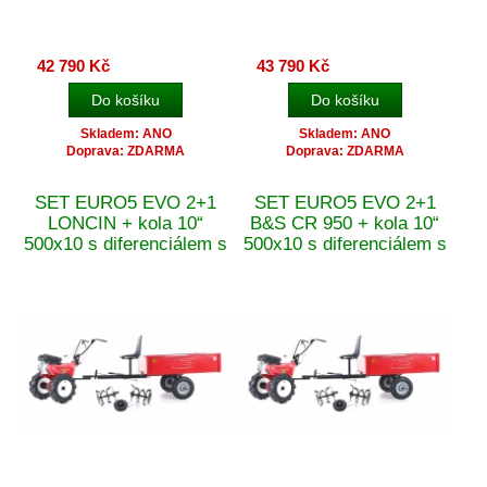
42 790 Kč
43 790 Kč
Skladem: ANO
Skladem: ANO
Doprava: ZDARMA
Doprava: ZDARMA
SET EURO5 EVO 2+1
SET EURO5 EVO 2+1
LONCIN + kola 10“
B&S CR 950 + kola 10“
500x10 s diferenciálem s
500x10 s diferenciálem s
vozíkem VARES HV
vozíkem VARES HV
220L
220L