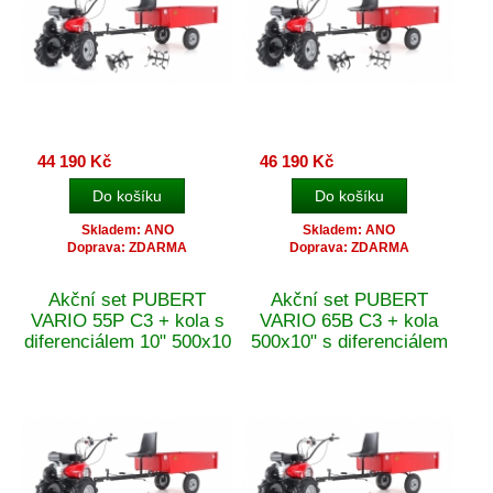
44 190 Kč
46 190 Kč
Skladem: ANO
Skladem: ANO
Doprava: ZDARMA
Doprava: ZDARMA
Akční set PUBERT
Akční set PUBERT
VARIO 55P C3 + kola s
VARIO 65B C3 + kola
diferenciálem 10" 500x10
500x10" s diferenciálem
s vozíkem VARES HV
s vozíkem VARES HV
220L + Doprava Zdarma
220L + Doprava Zdarma