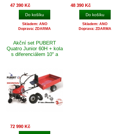
47 390 Kč
48 390 Kč
Skladem: ANO
Skladem: ANO
Doprava: ZDARMA
Doprava: ZDARMA
Akční set PUBERT
Quatro Junior 60H + kola
s diferenciálem 10" a
vozíkem VARES IT 500 -
mechanické
samoskápění + Doprava
Zdarma
72 990 Kč