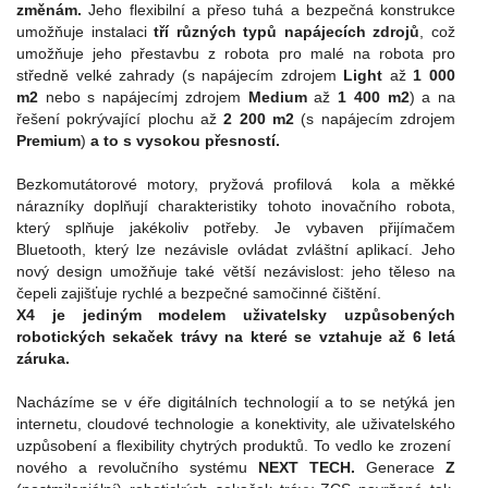
změnám.
Jeho flexibilní a přeso tuhá a bezpečná konstrukce
umožňuje instalaci
tří různých typů napájecích zdrojů
, což
umožňuje jeho přestavbu z robota pro malé na robota pro
středně velké zahrady (s napájecím zdrojem
Light
až
1 000
m2
nebo s napájecímj zdrojem
Medium
až
1 400 m2
) a na
řešení pokrývající plochu až
2 200 m2
(s napájecím zdrojem
Premium
)
a to s vysokou přesností.
Bezkomutátorové motory, pryžová profilová kola a měkké
nárazníky doplňují charakteristiky tohoto inovačního robota,
který splňuje jakékoliv potřeby. Je vybaven přijímačem
Bluetooth, který lze nezávisle ovládat zvláštní aplikací. Jeho
nový design umožňuje také větší nezávislost: jeho těleso na
čepeli zajišťuje rychlé a bezpečné samočinné čištění.
X4 je jediným modelem uživatelsky uzpůsobených
robotických sekaček trávy na které se vztahuje až 6 letá
záruka.
Nacházíme se v éře digitálních technologií a to se netýká jen
internetu, cloudové technologie a konektivity, ale uživatelského
uzpůsobení a flexibility chytrých produktů. To vedlo ke zrození
nového a revolučního systému
NEXT TECH.
Generace
Z