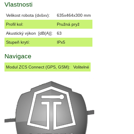
Vlastnosti
Velikost robota (dxšxv):
635x464x300 mm
Profil kol:
Pružná pryž
Akustický výkon [dB(A)]:
63
Stupeň krytí:
IPx5
Navigace
Modul ZCS Connect (GPS, GSM):
Volitelné