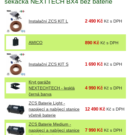
sekačka NEXTTECH BX4 bez baterie
2 490 Kč
Instalační ZCS KIT L
Kč s DPH
AMICO
890 Kč
Kč s DPH
1 690 Kč
Instalační ZCS KIT S
Kč s DPH
Kryt garáže
4 990 Kč
NEXTECHTECH - lesklá
Kč s DPH
černá barva
ZCS Baterie Light -
12 490 Kč
napájecí a nabíjecí stanice
Kč s DPH
včetně baterie
ZCS Baterie Medium -
7 990 Kč
napájecí a nabíjecí stanice
Kč s DPH