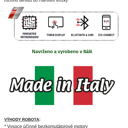
ročního servisu do i-servisní knížky.
Navrženo a vyrobeno v Itálii
VÝHODY ROBOTA
:
* Vysoce účinné bezkomutátorové motory