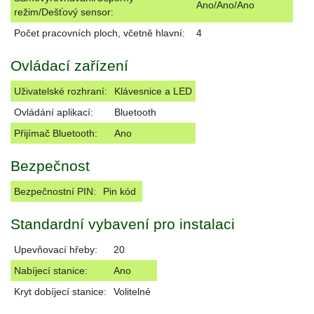
Ano/Ano/Ano
režim/Dešťový sensor:
Počet pracovních ploch, včetně hlavní:
4
Ovládací zařízení
Uživatelské rozhraní:
Klávesnice a LED
Ovládání aplikací:
Bluetooth
Přijímač Bluetooth:
Ano
Bezpečnost
Bezpečnostní PIN:
Pin kód
Standardní vybavení pro instalaci
Upevňovací hřeby:
20
Nabíjecí stanice:
Ano
Kryt dobíjecí stanice:
Volitelné