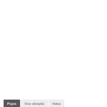
Typ:
TECHline
Výrobce:
ZCS TECHline
Skladem:
ANO
Dodání:
Ihned
Doprava:
ZDARMA PO CELÉ ČR
16 990 Kč
Maloobchodní cena:
s DPH
Popis
Více obrázků
Videa