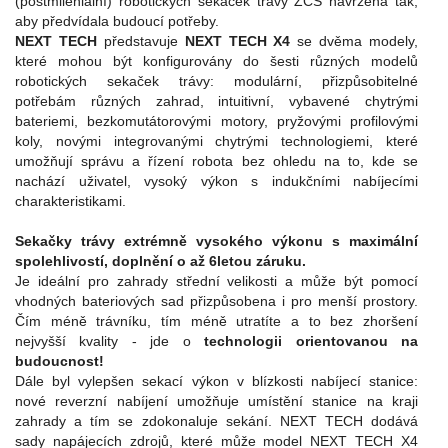
(postmileniální) robotických sekaček trávy ZCS navržená tak,
aby předvídala budoucí potřeby.
NEXT TECH
představuje
NEXT TECH X4
se dvěma modely,
které mohou být konfigurovány do šesti různých modelů
robotických sekaček trávy: modulární, přizpůsobitelné
potřebám různých zahrad, intuitivní, vybavené chytrými
bateriemi, bezkomutátorovými motory, pryžovými profilovými
koly, novými integrovanými chytrými technologiemi, které
umožňují správu a řízení robota bez ohledu na to, kde se
nachází uživatel, vysoký výkon s indukčními nabíjecími
charakteristikami.
Sekačky trávy extrémně vysokého výkonu s maximální
spolehlivostí, doplnění o až 6letou záruku.
Je ideální pro zahrady střední velikosti a může být pomocí
vhodných bateriových sad přizpůsobena i pro menší prostory.
Čím méně trávníku, tím méně utratíte a to bez zhoršení
nejvyšší kvality - jde o
technologii orientovanou na
budoucnost!
Dále byl vylepšen sekací výkon v blízkosti nabíjecí stanice:
nové reverzní nabíjení umožňuje umístění stanice na kraji
zahrady a tím se zdokonaluje sekání. NEXT TECH dodává
sady napájecích zdrojů, které může model NEXT TECH X4