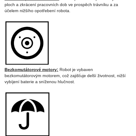
ploch a zkrácení pracovních dob ve prospěch trávníku a za
účelem nižšího opotřebení robota.
Bezkomutátorové motory:
Robot je vybaven
bezkomutátorovým motorem, což zajišťuje delší životnost, nižší
vybíjení baterie a sníženou hlučnost.