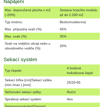
Napájení
Max. doporučená plocha v m2
Sestava hnacího modulu
(-20%):
až do 2.200 m2
Typ motoru:
Bezkomutátorový
Max. přípustný svah (%):
45%
Max. svah (%):
35%
Svah na vnějším okraji nebo u
20%
obvodového vodiče (%):
Sekací systém
4 bodová
Typ čepele:
hvězdicová čepel
Sekací šířka [cm]/Sekací výška
25/20-65
(min./max.) [mm]:
Seřizování sekací výšky:
Ruční
Spirálový sekací systém:
Ano
Samovyrovnávání/Úsporný