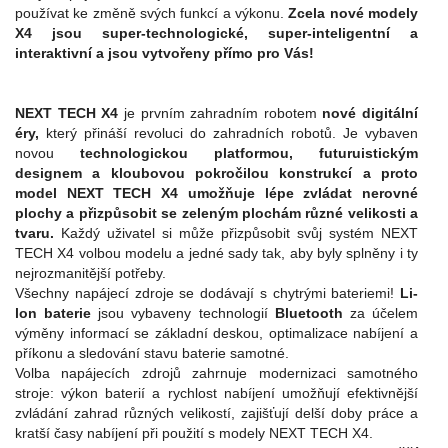
používat ke změně svých funkcí a výkonu.
Zcela nové modely
X4 jsou super-technologické, super-inteligentní a
interaktivní a jsou vytvořeny přímo pro Vás!
NEXT TECH X4
je prvním zahradním robotem
nové digitální
éry,
který přináší revoluci do zahradních robotů. Je vybaven
novou
technologickou platformou, futuruistickým
designem a kloubovou pokročilou konstrukcí a proto
model NEXT TECH X4 umožňuje lépe zvládat nerovné
plochy a přizpůsobit se zeleným plochám různé velikosti a
tvaru.
Každý uživatel si může přizpůsobit svůj systém NEXT
TECH X4 volbou modelu a jedné sady tak, aby byly splněny i ty
nejrozmanitější potřeby.
Všechny napájecí zdroje se dodávají s chytrými bateriemi!
Li-
lon baterie
jsou vybaveny technologií
Bluetooth
za účelem
výměny informací se základní deskou, optimalizace nabíjení a
příkonu a sledování stavu baterie samotné.
Volba napájecích zdrojů zahrnuje modernizaci samotného
stroje: výkon baterií a rychlost nabíjení umožňují efektivnější
zvládání zahrad různých velikostí, zajišťují delší doby práce a
kratší časy nabíjení při použití s modely NEXT TECH X4.