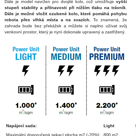
Dále je model navržen pro dvojité kolo, což umožňuje
vyšší
stupeň stability a přilnavosti při nižším tlaku na trávník
.
Dále je možné vložit ozubené kolo, které pomáhá pohybu
robota přes vlhká místa a na svazích.
To znamená, že
zahrada bude bez překážek a můžete si naplno užívat svůj
venkovní prostor, který je nyní dokonale upravený a zastřižený.
Napájecí sada:
Light
Maximální doporučená sekací plocha m2 (-20%):
800 m2