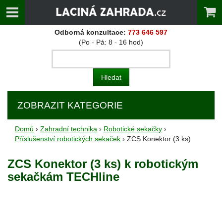
Odborná konzultace:
773 646 597
(Po - Pá: 8 - 16 hod)
ZOBRAZIT KATEGORIE
Domů
›
Zahradní technika
›
Robotické sekačky
›
Příslušenství robotických sekaček
› ZCS Konektor (3 ks)
ZCS Konektor (3 ks) k robotickým
sekačkám TECHline