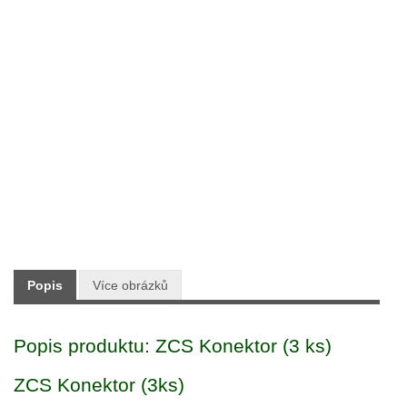
Typ:
Příslušenství robotických sekaček
Výrobce:
ZCS TECHline
Skladem:
ANO
Dodání:
Ihned
99 Kč
Maloobchodní cena:
s DPH
Popis
Více obrázků
Popis produktu: ZCS Konektor (3 ks)
ZCS Konektor (3ks)