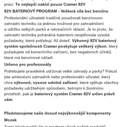
práci.
To nejlepší nabízí pouze Cramer 82V
.
82V BATERIOVÝ PROGRAM - Veškerá síla bez benzínu
Profesionální uživatelé tradičně považovali benzínovou
zahradní techniku za jedinou možnost pro zahradničení
a údržbu velkých parků a rekreačních oblastí. Je to proto, že
zahradní technika poháněná bateriemi nesplňovala vysoké
požadavky, které potřebují. Až doteď.
Výkonný 82V bateriový
systém společnosti Cramer poskytuje veškerý výkon
, který
požadujete od komerčního zařízení, bez negativních účinků,
které má benzínové nářadí.
Určeno pro profesionály
Potřebujete pravidelně udržovat velké zahrady a parky? Pokud
jste ambiciózní zahradník nebo profesionální uživatel, který
chce
výkonné, vysoce odolné zařízení
, které splňuje všechny
požadavky udržitelným způsobem, šetrným k životnímu
prostředí, pak je
bateriový systém Cramer 82V určen právě
vám
.
Představujeme naše dosud nejvýkonnější komponenty
Mozek
Tento bleskurychlý čip je mozkem všech našich produktů.