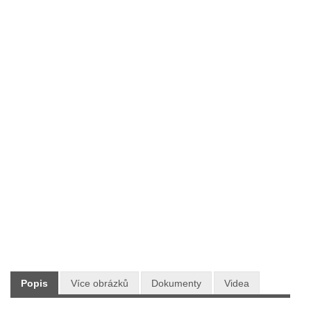
Typ:
Zahradní technika
Výrobce:
CRAMER
Skladem:
ANO
Dodání:
Ihned
Doprava:
ZDARMA PO CELÉ ČR
11 990 Kč
Maloobchodní cena:
s DPH
Popis
Více obrázků
Dokumenty
Videa