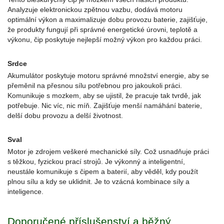
Analyzuje elektronickou zpětnou vazbu, dodává motoru
optimální výkon a maximalizuje dobu provozu baterie, zajišťuje,
že produkty fungují při správné energetické úrovni, teplotě a
výkonu, čip poskytuje nejlepší možný výkon pro každou práci.
Srdce
Akumulátor poskytuje motoru správné množství energie, aby se
přeměnil na přesnou sílu potřebnou pro jakoukoli práci.
Komunikuje s mozkem, aby se ujistil, že pracuje tak tvrdě, jak
potřebuje. Nic víc, nic míň. Zajišťuje menší namáhání baterie,
delší dobu provozu a delší životnost.
Sval
Motor je zdrojem veškeré mechanické síly. Což usnadňuje práci
s těžkou, fyzickou prací strojů. Je výkonný a inteligentní,
neustále komunikuje s čipem a baterií, aby věděl, kdy použít
plnou sílu a kdy se uklidnit. Je to vzácná kombinace síly a
inteligence.
Doporučené příslušenství a běžný