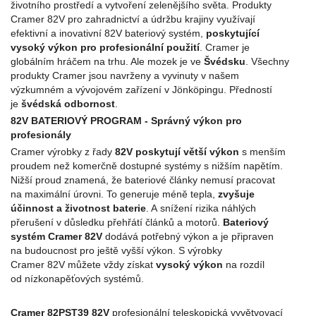
životního prostředí a vytvoření zelenějšího světa. Produkty
Cramer 82V pro zahradnictví a údržbu krajiny využívají
efektivní a inovativní 82V bateriový systém,
poskytující
vysoký výkon pro profesionální použití
. Cramer je
globálním hráčem na trhu. Ale mozek je ve
Švédsku
. Všechny
produkty Cramer jsou navrženy a vyvinuty v našem
výzkumném a vývojovém zařízení v Jönköpingu. Předností
je
švédská odbornost
.
82V BATERIOVÝ PROGRAM - Správný výkon pro
profesionály
Cramer výrobky z řady
82V poskytují větší výkon
s menším
proudem než komerčně dostupné systémy s nižším napětím.
Nižší proud znamená, že bateriové články nemusí pracovat
na maximální úrovni. To generuje méně tepla,
zvyšuje
účinnost a životnost baterie
. A snížení rizika náhlých
přerušení v důsledku přehřátí článků a motorů.
Bateriový
systém Cramer 82V
dodává potřebný výkon a je připraven
na budoucnost pro ještě vyšší výkon. S výrobky
Cramer 82V můžete vždy získat
vysoký výkon
na rozdíl
od nízkonapěťových systémů.
Cramer 82PST39 82V
profesionální teleskopická vyvětvovací