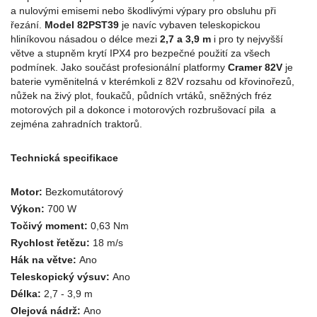
a nulovými emisemi nebo škodlivými výpary pro obsluhu při
řezání.
Model 82PST39
je navíc vybaven teleskopickou
hliníkovou násadou o délce mezi
2,7 a 3,9 m
i pro ty nejvyšší
větve a stupněm krytí IPX4 pro bezpečné použití za všech
podmínek. Jako součást profesionální platformy
Cramer 82V
je
baterie vyměnitelná v kterémkoli z 82V rozsahu od křovinořezů,
nůžek na živý plot, foukačů, půdních vrtáků, sněžných fréz
motorových pil a dokonce i motorových rozbrušovací pila a
zejména zahradních traktorů.
Technická specifikace
Motor:
Bezkomutátorový
Výkon:
700 W
Točivý moment:
0,63 Nm
Rychlost řetězu:
18 m/s
Hák na větve:
Ano
Teleskopický výsuv:
Ano
Délka:
2,7 - 3,9 m
Olejová nádrž:
Ano