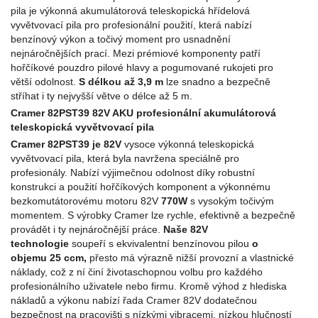
pila je výkonná akumulátorová teleskopická hřídelová
vyvětvovací pila pro profesionální použití, která nabízí
benzínový výkon a točivý moment pro usnadnění
nejnáročnějších prací. Mezi prémiové komponenty patří
hořčíkové pouzdro pilové hlavy a pogumované rukojeti pro
větší odolnost.
S délkou až 3,9 m
lze snadno a bezpečně
stříhat i ty nejvyšší větve o délce až 5 m.
Cramer 82PST39 82V AKU profesionální akumulátorová
teleskopická vyvětvovací pila
Cramer 82PST39 je 82V
vysoce výkonná teleskopická
vyvětvovací pila, která byla navržena speciálně pro
profesionály. Nabízí výjimečnou odolnost díky robustní
konstrukci a použití hořčíkových komponent a výkonnému
bezkomutátorovému motoru 82V
770W
s vysokým točivým
momentem. S výrobky Cramer lze rychle, efektivně a bezpečně
provádět i ty nejnáročnější práce.
Naše 82V
technologie
soupeří s ekvivalentní benzínovou pilou
o
objemu 25 ccm,
přesto má výrazně nižší provozní a vlastnické
náklady, což z ní činí životaschopnou volbu pro každého
profesionálního uživatele nebo firmu. Kromě výhod z hlediska
nákladů a výkonu nabízí řada Cramer 82V dodatečnou
bezpečnost na pracovišti s nízkými vibracemi, nízkou hlučností