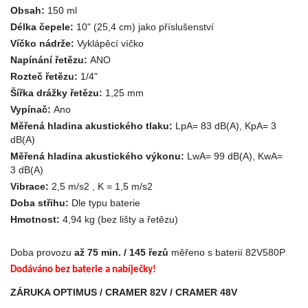
Obsah:
150 ml
Délka čepele:
10" (25,4 cm) jako příslušenství
Víčko nádrže:
Vyklápěcí víčko
Napínání řetězu:
ANO
Rozteč řetězu:
1/4"
Šířka drážky řetězu:
1,25 mm
Vypínač:
Ano
Měřená hladina akustického tlaku:
LpA= 83 dB(A), KpA= 3
dB(A)
Měřená hladina akustického výkonu:
LwA= 99 dB(A), KwA=
3 dB(A)
Vibrace:
2,5 m/s2 , K = 1,5 m/s2
Doba střihu:
Dle typu baterie
Hmotnost:
4,94 kg (bez lišty a řetězu)
Doba provozu
až 75 min. / 145 řezů
měřeno s baterií 82V580P
Dodáváno bez baterie a nabíječky!
ZÁRUKA OPTIMUS / CRAMER 82V / CRAMER 48V