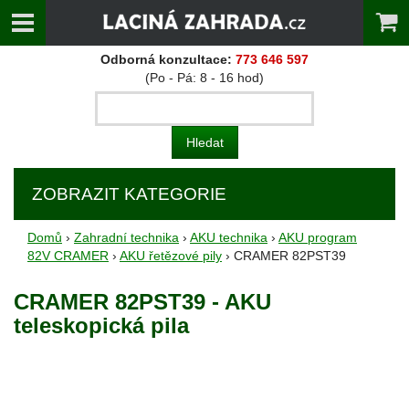
Odborná konzultace:
773 646 597
(Po - Pá: 8 - 16 hod)
ZOBRAZIT KATEGORIE
Domů
›
Zahradní technika
›
AKU technika
›
AKU program
82V CRAMER
›
AKU řetězové pily
› CRAMER 82PST39
CRAMER 82PST39 - AKU
teleskopická pila