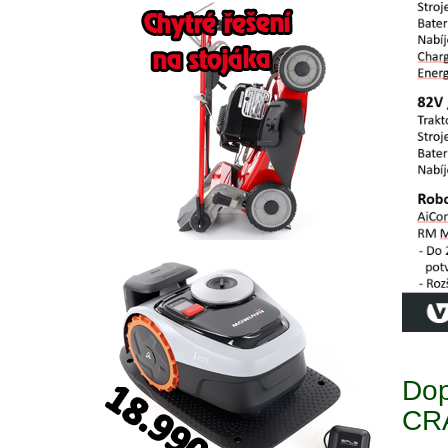
Dop
CR