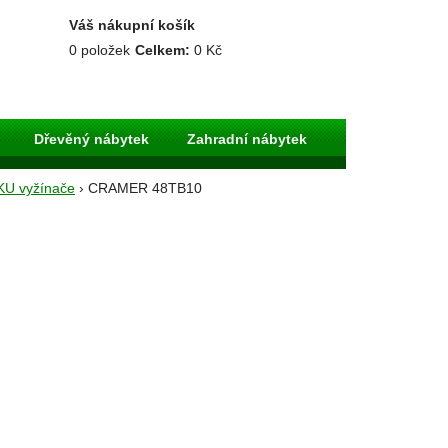
Váš nákupní košík
0
položek
Celkem:
0 Kč
Dřevěný nábytek
Zahradní nábytek
KU vyžínače
› CRAMER 48TB10
dní technika
CRAMER
ANO
hned
ZDARMA PO CELÉ ČR
5 490 Kč
odní cena:
s DPH