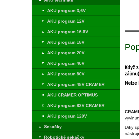
AKU technika
AKU program 3,6V
AKU program 12V
AKU program 16.8V
AKU program 18V
Pop
AKU program 20V
AKU program 40V
Když z
zájmu
AKU program 80V
Nelze 
AKU program 48V CRAMER
AKU CRAMER OPTIMUS
AKU program 82V CRAMER
CRAMER
AKU program 120V
vyvinu
Sekačky
Díky š
nástroj
Robotické sekačky