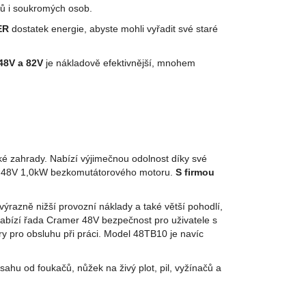
álů i soukromých osob.
ER
dostatek energie, abyste mohli vyřadit své staré
48V a 82V
je nákladově efektivnější, mnohem
lké zahrady. Nabízí výjimečnou odolnost díky své
ho 48V 1,0kW bezkomutátorového motoru.
S firmou
razně nižší provozní náklady a také větší pohodlí,
nabízí řada Cramer 48V bezpečnost pro uživatele s
y pro obsluhu při práci. Model 48TB10 je navíc
sahu od foukačů, nůžek na živý plot, pil, vyžínačů a