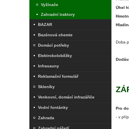
Vyžínače
Úhel h
Zahradní traktory
Hmotn
BAZAR
Hladin
Bazénová chemie
Doba p
Domácí potřeby
Elektrokoloběžky
Dodáv
Infrasauny
Reklamační formulář
Skleníky
ZÁ
Venkovní, domácí infrazářiče
Vodní fontánky
Pro do
- v pří
Zahrada
Zahradní nářadí