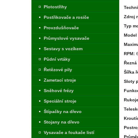
Plotostřihy
Techni
Zdroj 
Postřikovače a rosiče
Typ m
Provzdušňovače
Model 
Průmyslové vysavače
Maxim
Sestavy s vozíkem
RPM:
6
Půdní vrtáky
Řezná 
Řetězové pily
Šířka 
Zametací stroje
Sloty 
Sněhové frézy
Funkc
Rukoj
Speciální stroje
Telesk
Štípačky na dřevo
Kroutí
Stojany na dřevo
Postro
Vysavače a foukače listí
Průměr