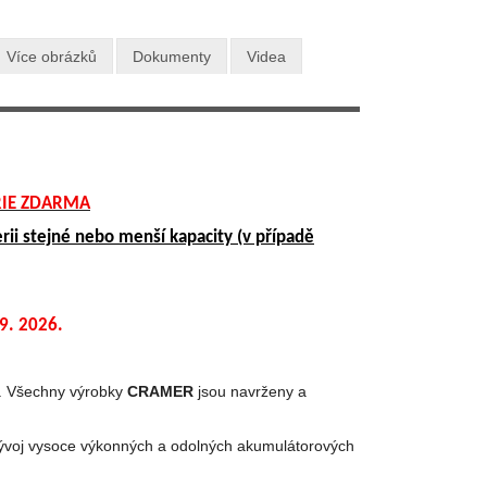
Více obrázků
Dokumenty
Videa
RIE ZDARMA
rii stejné nebo menší kapacity (v případě
 9. 2026.
. Všechny výrobky
CRAMER
jsou navrženy a
ývoj vysoce výkonných a odolných akumulátorových