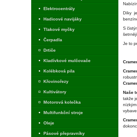
Nabízím
Elektrocentrály
Díky j
Hadicové navijáky
benzín
S čistý
Tlakové myčky
šetrněj
Čerpadla
Je to p
Drtiče
Kladívkové mulčovače
Crame
Kolébková pila
Cramer
robust
Křovinořezy
Crame
Kultivátory
Naše t
takže 
Motorová kolečka
nízkými
vybaven
Multifunkční stroje
Cramer
Oleje
dokonc
Pásové přepravníky