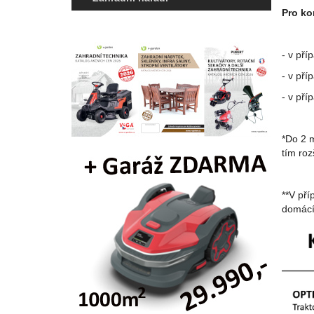
Pro ko
- v pří
- v pří
- v pří
*Do 2 m
tím roz
**V př
domácí 