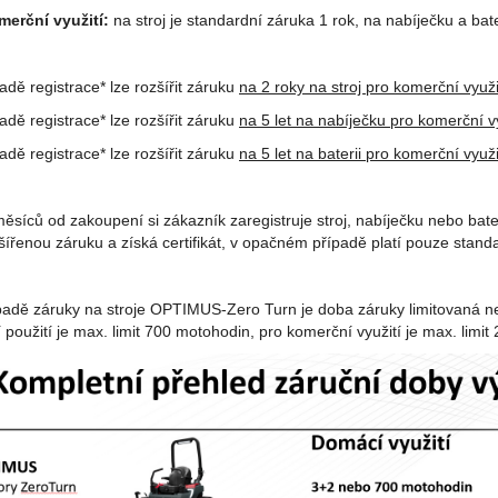
merční využití:
na stroj je standardní záruka 1 rok, na nabíječku a bate
padě registrace* lze rozšířit záruku
na 2 roky na stroj pro komerční využi
padě registrace* lze rozšířit záruku
na 5 let na nabíječku pro komerční v
padě registrace* lze rozšířit záruku
na 5 let na baterii pro komerční využi
ěsíců od zakoupení si zákazník zaregistruje stroj, nabíječku nebo bate
šířenou záruku a získá certifikát, v opačném případě platí pouze stand
ípadě záruky na stroje OPTIMUS-Zero Turn je doba záruky limitovaná n
použití je max. limit 700 motohodin, pro komerční využití je max. limit