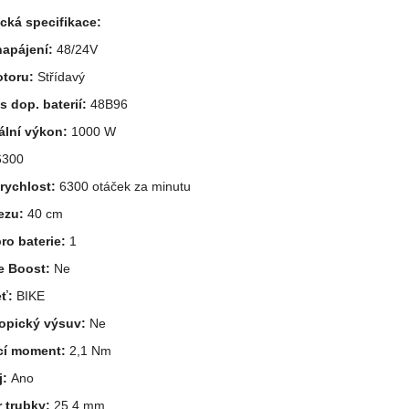
cká specifikace:
napájení:
48/24V
otoru:
Střídavý
s dop. baterií:
48B96
ální výkon:
1000 W
300
rychlost:
6300 otáček za minutu
řezu:
40 cm
pro baterie:
1
e Boost:
Ne
eť:
BIKE
opický výsuv:
Ne
cí moment:
2,1 Nm
j:
Ano
 trubky:
25,4 mm