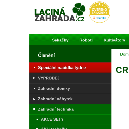
Laciná Zahrada
Sekačky
Roboti
Kultivátory
Dom
Členění
Speciální nabídka týdne
CR
VÝPRODEJ
Zahradní domky
Zahradní nábytek
Zahradní technika
AKCE SETY