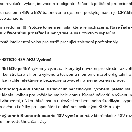
e revoluční výkon, inovace a inteligentní řešení k potěšení profesion
edinečnému
48V a 82V
bateriovému systému poskytují nástroje
CRAM
ové zařízení.
m svědomím!!! Protože to není jen síla, která je nadřazená. Naše
řada 
ší k
životnímu prostředí
a nevystavuje vás toxickým výparům.
rostě inteligentní volba pro tvrdě pracující zahradní profesionály.
r 48TB10 48V AKU Vyžínač
 48TB10 je 48V
výkonný vyžínač , který byl navržen pro střední až ve
ní konstrukci a silnému výkonu a točivému momentu našeho digitální
r
lze rychle, efektivně a bezpečně provádět i ty nejnáročnější práce.
echnologie 48V
soupeří s tradičním benzínovým výkonem, přesto má vý
je ideální volbou pro každého majitele domu. Kromě nákladů a výkonu 
 vibracemi, nízkou hlučností a nulovými emisemi nebo škodlivými výpar
 dvěma tlačítky pro spouštění a plně nastavitelnými BIKE rukojetí.
 výkonná Bluetooth baterie 48V vyměnitelná
v kterémkoli z 48V roz
e i provzdušňovače trávy.