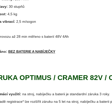
lavy:
30 stupňů
ost:
4,5 kg
a vibrací:
2,5 m/sogon
rovozu až 28 min měřeno s baterií 48V 4Ah
áno:
BEZ BATERIE A NABÍJEČKY
RUKA OPTIMUS / CRAMER 82V /
mácí využití:
na stroj, nabíječku a baterii je standardní záruka 3 roky.
padě registrace* lze rozšířit záruku na 5 let na stroj, nabíječku a baterii 