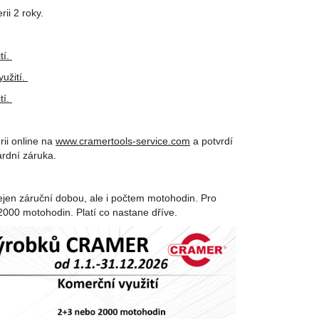
rii 2 roky.
tí.
yužití.
tí.
rii online na
www.cramertools-service.com
a potvrdí
ardní záruka.
ejen záruční dobou, ale i počtem motohodin. Pro
 2000 motohodin. Platí co nastane dříve.