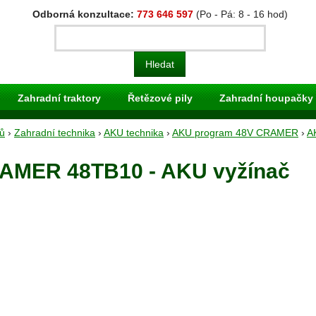
Odborná konzultace:
773 646 597
(Po - Pá: 8 - 16 hod)
Zahradní traktory
Řetězové pily
Zahradní houpačky
ů
›
Zahradní technika
›
AKU technika
›
AKU program 48V CRAMER
›
A
AMER 48TB10 - AKU vyžínač
Typ:
Zahra
Výrobce:
Skladem:
Dodání:
I
Doprava:
Maloobch