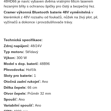
48HD66 je navíc vybaven dvěma vratnými 66cm laserem
řezanými břity s ochranou špičky pro čistý a bezpečný řez.
Cramer výkonná Bluetooth baterie 48V vyměnitelná
v
kterémkoli z 48V rozsahu od foukačů, nůžek na živý plot, pil,
vyžínačů a dokonce i provzdušňovače trávy.
Technická specifikace:
Zdroj napájení:
48/24V
Typ motoru:
Střídavý
Výkon:
300 W
Model s dop. baterií:
48B96
Převodovka:
Hořčík
Sloty pro baterie:
1
Otočná zadní rukojeť:
Ano
Délka čepele:
66 cm
Otvor čepele:
Průměr 32 mm
Spoušť:
Ano
Variabilní spoušť:
Ano