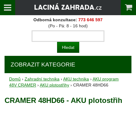
Odborná konzultace:
773 646 597
(Po - Pá: 8 - 16 hod)
ZOBRAZIT KATEGORIE
Domů
›
Zahradní technika
›
AKU technika
›
AKU program
48V CRAMER
›
AKU plotostřihy
› CRAMER 48HD66
CRAMER 48HD66 - AKU plotostřih