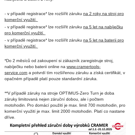
- v případě registrace* lze rozšířit záruku
na 2 roky na stroj pro
komerční využití.
- v případě registrace* lze rozšířit záruku
na 5 let na nabíječku
pro komerční využití.
- v případě registrace* lze rozšířit záruku
na 5 let na baterii pro
komerční využití.
*Do 2 měsíců od zakoupení si zákazník zaregistruje stroj,
nabíječku nebo baterii online na
www.cramertools-
service.com
a potvrdí tím rozšířenou záruku a získá certifikát, v
opačném případě platí pouze standardní záruka.
**V případě záruky na stroje OPTIMUS-Zero Turn je doba
záruky limitovaná nejen záruční dobou, ale i počtem
motohodin. Pro domácí použití je max. limit 700 motohodin, pro
komerční využití je max. limit 2000 motohodin. Platí co nastane
dříve.