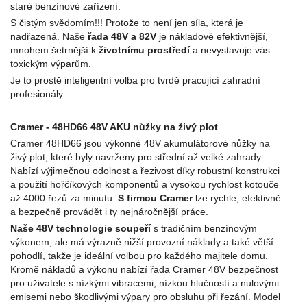
staré benzínové zařízení.
S čistým svědomím!!! Protože to není jen síla, která je
nadřazená. Naše
řada 48V a 82V
je nákladově efektivnější,
mnohem šetrnější k
životnímu prostředí
a nevystavuje vás
toxickým výparům.
Je to prostě inteligentní volba pro tvrdě pracující zahradní
profesionály.
Cramer - 48HD66 48V AKU nůžky na živý plot
Cramer 48HD66 jsou výkonné 48V akumulátorové nůžky na
živý plot, které byly navrženy pro střední až velké zahrady.
Nabízí výjimečnou odolnost a řezivost díky robustní konstrukci
a použití hořčíkových komponentů a vysokou rychlost kotouče
až 4000 řezů za minutu.
S firmou Cramer
lze rychle, efektivně
a bezpečně provádět i ty nejnáročnější práce.
Naše 48V technologie soupeří
s tradičním benzínovým
výkonem, ale má výrazně nižší provozní náklady a také větší
pohodlí, takže je ideální volbou pro každého majitele domu.
Kromě nákladů a výkonu nabízí řada Cramer 48V bezpečnost
pro uživatele s nízkými vibracemi, nízkou hlučností a nulovými
emisemi nebo škodlivými výpary pro obsluhu při řezání. Model