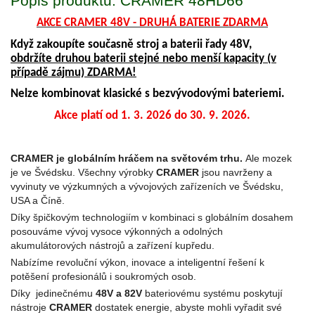
Popis produktu: CRAMER 48HD66
AKCE CRAMER 48V - DRUHÁ BATERIE ZDARMA
Když zakoupíte současně stroj a baterii řady 48V,
obdržíte druhou baterii stejné nebo menší kapacity (v
případě zájmu) ZDARMA!
Nelze kombinovat klasické s bezvývodovými bateriemi.
Akce platí od 1. 3. 2026 do 30. 9. 2026.
CRAMER je globálním hráčem na světovém trhu.
Ale mozek
je ve Švédsku. Všechny výrobky
CRAMER
jsou navrženy a
vyvinuty ve výzkumných a vývojových zařízeních ve Švédsku,
USA a Číně.
Díky špičkovým technologiím v kombinaci s globálním dosahem
posouváme vývoj vysoce výkonných a odolných
akumulátorových nástrojů a zařízení kupředu.
Nabízíme revoluční výkon, inovace a inteligentní řešení k
potěšení profesionálů i soukromých osob.
Díky jedinečnému
48V a 82V
bateriovému systému poskytují
nástroje
CRAMER
dostatek energie, abyste mohli vyřadit své