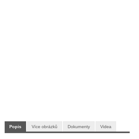
Typ:
AKU program 48V CRAMER
Výrobce:
CRAMER
Skladem:
ANO
Dodání:
Ihned
Doprava:
ZDARMA PO CELÉ ČR
4 990 Kč
Maloobchodní cena:
s DPH
Popis
Více obrázků
Dokumenty
Videa