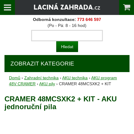
Odborná konzultace:
773 646 597
(Po - Pá: 8 - 16 hod)
ZOBRAZIT KATEGORIE
Domů
›
Zahradní technika
›
AKU technika
›
AKU program
48V CRAMER
›
AKU pily
› CRAMER 48MCSXK2 + KIT
CRAMER 48MCSXK2 + KIT - AKU
jednoruční pila