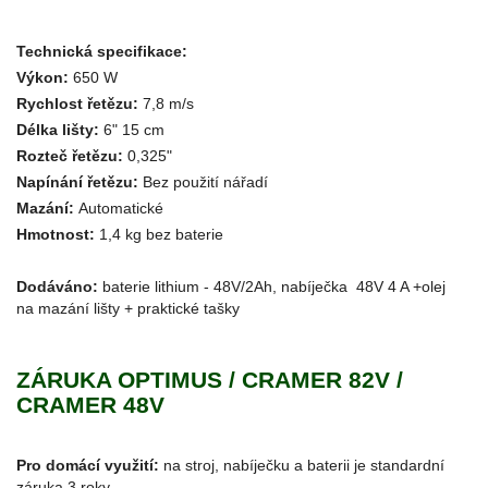
Technická specifikace:
Výkon:
650 W
Rychlost řetězu:
7,8 m/s
Délka lišty:
6" 15 cm
Rozteč řetězu:
0,325"
Napínání řetězu:
Bez použití nářadí
Mazání:
Automatické
Hmotnost:
1,4 kg bez baterie
Dodáváno:
baterie lithium - 48V/2Ah, nabíječka 48V 4 A +olej
na mazání lišty + praktické tašky
ZÁRUKA OPTIMUS / CRAMER 82V /
CRAMER 48V
Pro domácí využití:
na stroj, nabíječku a baterii je standardní
záruka 3 roky.