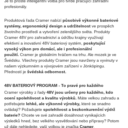
Je to prostě inteligentní volba pro tvrdě pracující zahradní
profesionály.
Produktová řada Cramer nabízí
působivě výkonné bateriové
systémy, ergonomický design a udržitelnost
ve prospěch
životního prostředí a vytvoření zelenějšího světa. Produkty
Cramer 48V pro zahradnictví a údržbu krajiny využívají
efektivní a inovativní 48V bateriový systém,
poskytující
vysoký výkon pro domácí, ale i profesionální
použití.
Cramer je globálním hráčem na trhu. Ale mozek je ve
Švédsku. Všechny produkty Cramer jsou navrženy a vyvinuty v
našem výzkumném a vývojovém zařízení v Jönköpingu.
Předností je
švédská odbornost.
48V BATERIOVÝ PROGRAM - To pravé pro každého
Cramer výrobky z řady
48V jsou určeny pro každého, kdo
ocení spolehlivost a kvalitu výrobků.
Máte velkou zahradu a
potřebujete
lehké, ale výkonné výrobky,
které se snadno
ovládají? Požadujete
spolehlivost a bezkonkurenční výdrž
baterie?
Chcete ve své zahradě dosáhnout vynikajících
výsledků hned, bez velkého vysvětlování nebo přípravy? Potom
už dále nehledejte, vaší volbou je značka
Cramer
.