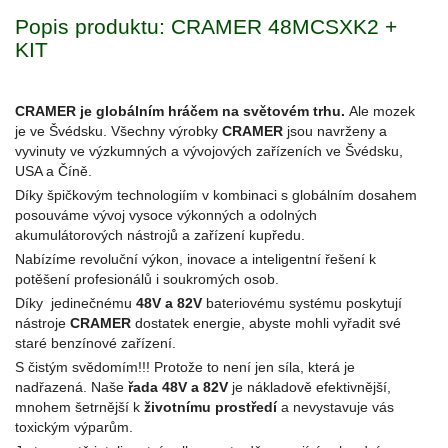
Popis produktu: CRAMER 48MCSXK2 +
KIT
CRAMER je globálním hráčem na světovém trhu.
Ale mozek
je ve Švédsku. Všechny výrobky
CRAMER
jsou navrženy a
vyvinuty ve výzkumných a vývojových zařízeních ve Švédsku,
USA a Číně.
Díky špičkovým technologiím v kombinaci s globálním dosahem
posouváme vývoj vysoce výkonných a odolných
akumulátorových nástrojů a zařízení kupředu.
Nabízíme revoluční výkon, inovace a inteligentní řešení k
potěšení profesionálů i soukromých osob.
Díky jedinečnému
48V a 82V
bateriovému systému poskytují
nástroje
CRAMER
dostatek energie, abyste mohli vyřadit své
staré benzínové zařízení.
S čistým svědomím!!! Protože to není jen síla, která je
nadřazená. Naše
řada 48V a 82V
je nákladově efektivnější,
mnohem šetrnější k
životnímu prostředí
a nevystavuje vás
toxickým výparům.