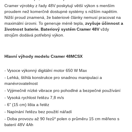
Cramer výrobky z řady 48V poskytují větší výkon s menším
proudem než komerčně dostupné systémy s nižším napětím.
Nižší proud znamená, že bateriové články nemusí pracovat na
maximální úrovni. To generuje méně tepla,
zvyšuje účinnost a
životnost baterie. Bateriový systém Cramer 48V
vždy
strojům dodává potřebný výkon.
Hlavní výhody modelu Cramer 48MCSX
- Vysoce výkonný digitální motor 650 W Max
- Lehká, štíhlá konstrukce pro snadnou manipulaci a
manévrovatelnost
- Výjimečně nízké vibrace pro pohodlné a bezpečné používání
- Vysoká rychlost řetězu 7,8 m/s
- 6" (15 cm) lišta a řetěz
- Napínání řetězu bez použití nářadí
- Doba provozu až 90 řezů* polen o průměru 15 cm měřeno s
baterií 48V 4Ah