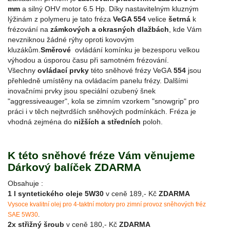
mm
a silný OHV motor 6.5 Hp. Díky nastavitelným kluzným
lýžinám z polymeru je tato fréza
VeGA 554
velice
šetrná
k
frézování na
zámkových a okrasných dlažbách
, kde Vám
nevzniknou žádné rýhy oproti kovovým
kluzákům.
Směrové
ovládání komínku je bezesporu velkou
výhodou a úsporou času při samotném frézování.
Všechny
ovládací prvky
této sněhové frézy VeGA
554
jsou
přehledně umístěny na ovládacím panelu frézy. Dalšími
inovačními prvky jsou speciální ozubený šnek
"aggressiveauger", kola se zimním vzorkem "snowgrip" pro
práci i v těch nejtvrdších sněhových podmínkách. Fréza je
vhodná zejména do
nižších a středních
poloh.
K této sněhové fréze Vám věnujeme
Dárkový balíček ZDARMA
Obsahuje :
1 l syntetického oleje 5W30
v ceně 189,- Kč
ZDARMA
Vysoce kvalitní olej pro 4-taktní motory pro zimní provoz sněhových fréz
SAE 5W30
.
2x střižný šroub
v ceně 180,- Kč
ZDARMA