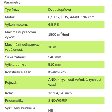
Parametry
Typ frézy:
Dvoustupňová
Motor:
6,5 PS, OHV, 4-takt 196 ccm
Výkon motoru:
6,5 PS
Maximální pracovní
3
1500 m
/hod
výkon:
Maximální odhazovací
10 m
vzdálenost:
Šířka záběru:
540 mm
Výška bunkru:
510 mm
Konstrukce šasi:
Kvalitní kov
ANO, 4 rychlostí vpřed, 1 rychlost
Pojezd:
vzad
Kola:
13 x 4,1-6 inch
Pneumatiky:
SNOWGRIP
Vyztužení bunkru a
NE