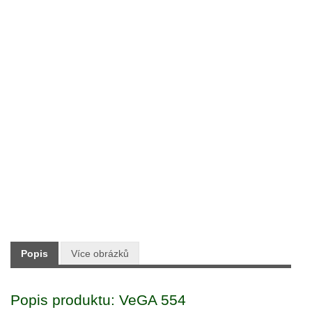
Typ:
Zahradní technika
Skladem:
ANO
Dodání:
Ihned
Doprava:
ZDARMA PO CELÉ ČR
9 990 Kč
Maloobchodní cena:
s DPH
Popis
Více obrázků
Popis produktu: VeGA 554