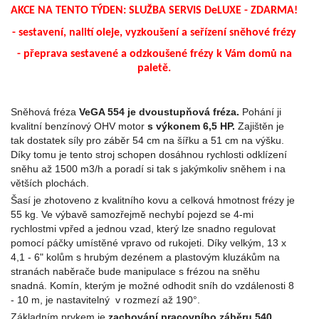
AKCE NA TENTO TÝDEN: SLUŽBA SERVIS DeLUXE - ZDARMA!
- sestavení, nalití oleje, vyzkoušení a seřízení sněhové frézy
- přeprava sestavené a odzkoušené frézy k Vám domů na
paletě.
Sněhová fréza
VeGA 554 je dvoustupňová fréza.
Pohání ji
kvalitní benzínový OHV motor
s výkonem 6,5 HP.
Zajištěn je
tak dostatek síly pro záběr 54 cm na šířku a 51 cm na výšku.
Díky tomu je tento stroj schopen dosáhnou rychlosti odklízení
sněhu až 1500 m3/h a poradí si tak s jakýmkoliv sněhem i na
větších plochách.
Šasí je zhotoveno z kvalitního kovu a celková hmotnost frézy je
55 kg. Ve výbavě samozřejmě nechybí pojezd se 4-mi
rychlostmi vpřed a jednou vzad, který lze snadno regulovat
pomocí páčky umístěné vpravo od rukojeti. Díky velkým, 13 x
4,1 - 6" kolům s hrubým dezénem a plastovým kluzákům na
stranách naběrače bude manipulace s frézou na sněhu
snadná. Komín, kterým je možné odhodit sníh do vzdálenosti 8
- 10 m, je nastavitelný v rozmezí až 190°.
Základním prvkem je
zachování pracovního záběru 540