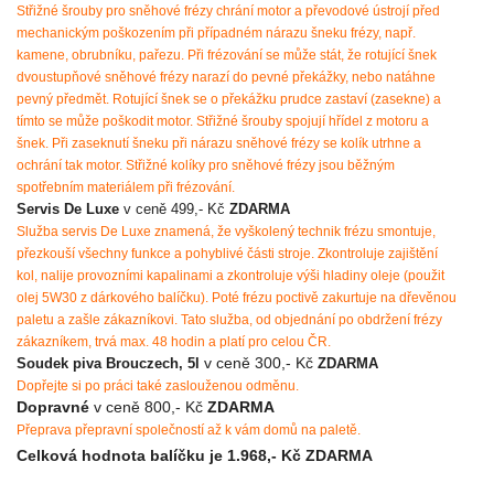
Střižné šrouby pro sněhové frézy chrání motor a převodové ústrojí před
mechanickým poškozením při případném nárazu šneku frézy, např.
kamene, obrubníku, pařezu. Při frézování se může stát, že rotující šnek
dvoustupňové sněhové frézy narazí do pevné překážky, nebo natáhne
pevný předmět. Rotující šnek se o překážku prudce zastaví (zasekne) a
tímto se může poškodit motor. Střižné šrouby spojují hřídel z motoru a
šnek. Při zaseknutí šneku při nárazu sněhové frézy se kolík utrhne a
ochrání tak motor. Střižné kolíky pro sněhové frézy jsou běžným
spotřebním materiálem při frézování.
Servis De Luxe
v ceně 499,- Kč
ZDARMA
Služba servis De Luxe znamená, že vyškolený technik frézu smontuje,
přezkouší všechny funkce a pohyblivé části stroje. Zkontroluje zajištění
kol, nalije provozními kapalinami a zkontroluje výši hladiny oleje (použit
olej 5W30 z dárkového balíčku). Poté frézu poctivě zakurtuje na dřevěnou
paletu a zašle zákazníkovi. Tato služba, od objednání po obdržení frézy
zákazníkem, trvá max. 48 hodin a platí pro celou ČR.
v ceně 300,- Kč
Soudek piva Brouczech, 5l
ZDARMA
Dopřejte si po práci také zaslouženou odměnu.
Dopravné
v ceně 800,- Kč
ZDARMA
Přeprava přepravní společností až k vám domů na paletě.
Celková hodnota balíčku je 1.968,- Kč
ZDARMA