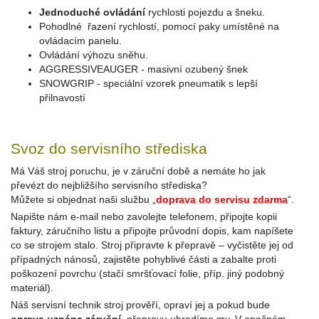
Jednoduché ovládání
rychlosti pojezdu a šneku.
Pohodlné řazení rychlostí, pomocí paky umístěné na
ovládacím panelu.
Ovládání výhozu sněhu.
AGGRESSIVEAUGER - masivní ozubený šnek
SNOWGRIP - speciální vzorek pneumatik s lepší
přilnavostí
Svoz do servisního střediska
Má Váš stroj poruchu, je v záruční době a nemáte ho jak
převézt do nejbližšího servisního střediska?
Můžete si objednat naši službu „
doprava do servisu zdarma
“.
Napište nám e-mail nebo zavolejte telefonem, připojte kopii
faktury, záručního listu a připojte průvodní dopis, kam napíšete
co se strojem stalo. Stroj připravte k přepravě – vyčistěte jej od
případných nánosů, zajistěte pohyblivé části a zabalte proti
poškození povrchu (stačí smršťovací folie, příp. jiný podobný
materiál).
Náš servisní technik stroj prověří, opraví jej a pokud bude
oprava uznána záruční
, přepravu uhradíme my. V opačném