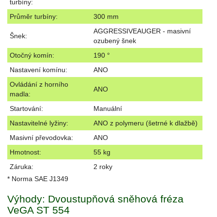
turbíny:
Průměr turbíny:
300 mm
AGGRESSIVEAUGER - masivní
Šnek:
ozubený šnek
Otočný komín:
190 °
Nastavení komínu:
ANO
Ovládání z horního
ANO
madla:
Startování:
Manuální
Nastavitelné lyžiny:
ANO z polymeru (šetrné k dlažbě)
Masivní převodovka:
ANO
Hmotnost:
55 kg
Záruka:
2 roky
* Norma SAE J1349
Výhody: Dvoustupňová sněhová fréza
VeGA ST 554