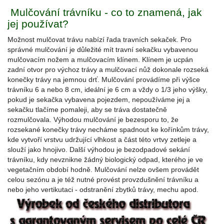
Mulčování trávníku - co to znamená, jak
jej používat?
Možnost mulčovat trávu nabízí řada travních sekaček. Pro
správné mulčování je důležité mít travní sekačku vybavenou
mulčovacím nožem a mulčovacím klínem. Klínem je ucpán
zadní otvor pro výchoz trávy a mulčovací nůž dokonale rozseká
konečky trávy na jemnou drť. Mulčování provádíme při výšce
trávníku 6 a nebo 8 cm, ideální je 6 cm a vždy o 1/3 jeho výšky,
pokud je sekačka vybavena pojezdem, nepoužíváme jej a
sekačku tlačíme pomaleji, aby se tráva dostatečně
rozmulčovala. Výhodou mulčování je bezesporu to, že
rozsekané konečky trávy necháme spadnout ke kořínkům trávy,
kde vytvoří vrstvu udržující vlhkost a část této vrtvy zetleje a
slouží jako hnojivo. Další výhodou je bezodpadové sekání
trávníku, kdy nevznikne žádný biologický odpad, kterého je ve
vegetačním období hodně. Mulčování nelze ovšem provádět
celou sezónu a je též nutné provést provzdušnění trávníku a
nebo jeho vertikutaci - odstranění zbytků trávy, mechu apod.