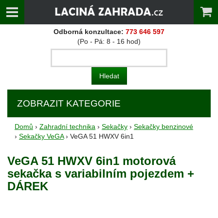
Odborná konzultace:
773 646 597
(Po - Pá: 8 - 16 hod)
ZOBRAZIT KATEGORIE
Domů
›
Zahradní technika
›
Sekačky
›
Sekačky benzinové
›
Sekačky VeGA
› VeGA 51 HWXV 6in1
VeGA 51 HWXV 6in1 motorová
sekačka s variabilním pojezdem +
DÁREK