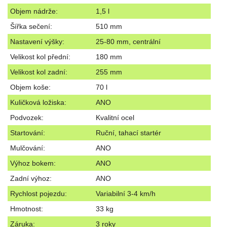
Objem nádrže:
1,5 l
Šířka sečení:
510 mm
Nastavení výšky:
25-80 mm, centrální
Velikost kol přední:
180 mm
Velikost kol zadní:
255 mm
Objem koše:
70 l
Kuličková ložiska:
ANO
Podvozek:
Kvalitní ocel
Startování:
Ruční, tahací startér
Mulčování:
ANO
Výhoz bokem:
ANO
Zadní výhoz:
ANO
Rychlost pojezdu:
Variabilní 3-4 km/h
Hmotnost:
33 kg
Záruka:
3 roky