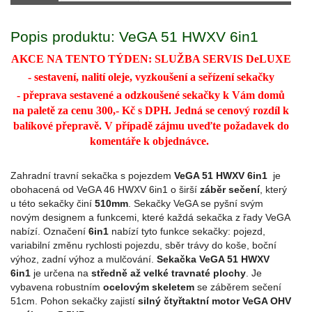
Popis produktu: VeGA 51 HWXV 6in1
AKCE NA TENTO TÝDEN: SLUŽBA SERVIS DeLUXE
- sestavení, nalití oleje, vyzkoušení a seřízení sekačky
- přeprava sestavené a odzkoušené sekačky k Vám domů
na paletě za cenu 300,- Kč s DPH. Jedná se cenový rozdíl k
balíkové přepravě. V případě zájmu uveďte požadavek do
komentáře k objednávce.
Zahradní travní sekačka s pojezdem
VeGA 51 HWXV 6in1
je
obohacená od VeGA 46 HWXV 6in1 o širší
záběr sečení
, který
u této sekačky činí
510mm
. Sekačky VeGA se pyšní svým
novým designem a funkcemi, které každá sekačka z řady VeGA
nabízí. Označení
6in1
nabízí tyto funkce sekačky: pojezd,
variabilní změnu rychlosti pojezdu, sběr trávy do koše, boční
výhoz, zadní výhoz a mulčování.
Sekačka VeGA 51 HWXV
6in1
je určena na
středně až velké travnaté plochy
. Je
vybavena robustním
ocelovým skeletem
se záběrem sečení
51cm. Pohon sekačky zajistí
silný čtyřtaktní motor VeGA OHV