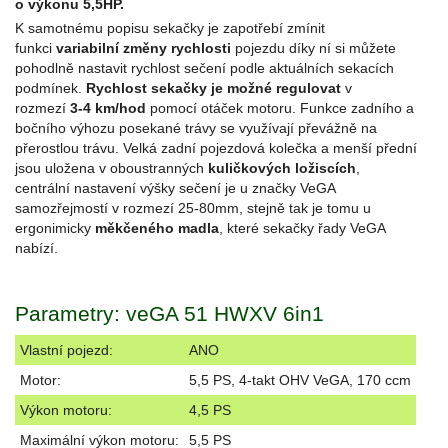
o výkonu 5,5HP.
K samotnému popisu sekačky je zapotřebí zmínit
funkci
variabilní změny rychlosti
pojezdu díky ní si můžete
pohodlně nastavit rychlost sečení podle aktuálních sekacích
podmínek.
Rychlost sekačky je možné regulovat
v
rozmezí
3-4 km/hod
pomocí otáček motoru. Funkce zadního a
bočního výhozu posekané trávy se využívají převážně na
přerostlou trávu. Velká zadní pojezdová kolečka a menší přední
jsou uložena v oboustranných
kuličkových ložiscích
,
centrální nastavení výšky sečení je u značky VeGA
samozřejmostí v rozmezí 25-80mm, stejně tak je tomu u
ergonimicky
měkčeného madla
, které sekačky řady VeGA
nabízí.
Parametry: veGA 51 HWXV 6in1
Vlastní pojezd:
ANO
Motor:
5,5 PS, 4-takt OHV VeGA, 170 ccm
Výkon motoru:
4,5 PS
Maximální výkon motoru:
5,5 PS