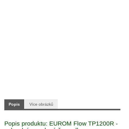
Typ:
Zahradní technika
Výrobce:
EUROM
Skladem:
ANO
Dodání:
Ihned
2 990 Kč
Maloobchodní cena:
s DPH
Popis
Více obrázků
Popis produktu: EUROM Flow TP1200R -