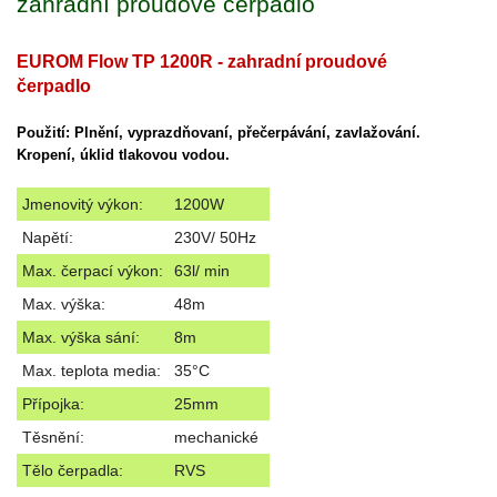
zahradní proudové čerpadlo
EUROM Flow TP 1200R - zahradní proudové
čerpadlo
Použití: Plnění, vyprazdňovaní, přečerpávání, zavlažování.
Kropení, úklid tlakovou vodou.
Jmenovitý výkon:
1200W
Napětí:
230V/ 50Hz
Max. čerpací výkon:
63l/ min
Max. výška:
48m
Max. výška sání:
8m
Max. teplota media:
35°C
Přípojka:
25mm
Těsnění:
mechanické
Tělo čerpadla:
RVS