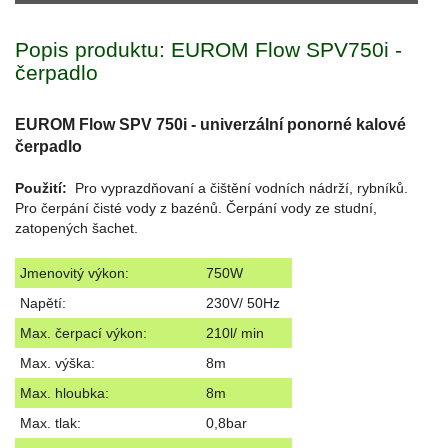
Popis produktu: EUROM Flow SPV750i -
čerpadlo
EUROM Flow SPV 750i - univerzální ponorné kalové
čerpadlo
Použití:
Pro vyprazdňovaní a čištění vodních nádrží, rybníků.
Pro čerpání čisté vody z bazénů. Čerpání vody ze studní,
zatopených šachet.
Jmenovitý výkon:
750W
Napětí:
230V/ 50Hz
Max. čerpací výkon:
210l/ min
Max. výška:
8m
Max. hloubka:
8m
Max. tlak:
0,8bar