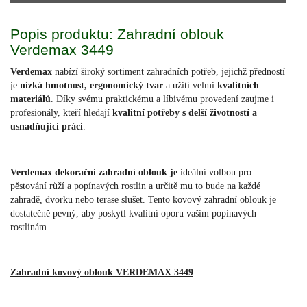
Popis produktu: Zahradní oblouk
Verdemax 3449
Verdemax
nabízí široký sortiment zahradních potřeb, jejichž předností
je
nízká hmotnost, ergonomický tvar
a užití velmi
kvalitních
materiálů
. Díky svému praktickému a líbivému provedení zaujme i
profesionály, kteří hledají
kvalitní potřeby s delší životností a
usnadňující práci
.
Verdemax dekorační zahradní oblouk je
ideální volbou pro
pěstování růží a popínavých rostlin a určitě mu to bude na každé
zahradě, dvorku nebo terase slušet. Tento kovový zahradní oblouk je
dostatečně pevný, aby poskytl kvalitní oporu vašim popínavých
rostlinám.
Zahradní kovový oblouk VERDEMAX 3449