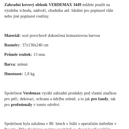
Zahradní kovový oblouk VERDEMAX 3449
můžete použít na
výzdobu vchodu, nádvoří, chodníku atd. Ideální pro popínavé růže
nebo jiné popínavé rostliny.
Materiál:
ocel povrchově dokončená komaxitovou barvou
Rozměr
y: 37x130x240 cm
Průměr trubek:
13 mm.
Barva:
zelená
Hmotnost:
1,8 kg
Společnost
Verdemax
vyrábí zahradní produkty pod vlastní značkou
pro péči, dekoraci, ochranu a údržbu zeleně, a to jak
pro fandy
, tak
pro
profesionály
v tomto odvětví.
Společnost byla založena v 80. letech v Itálii s operačním ústředím v