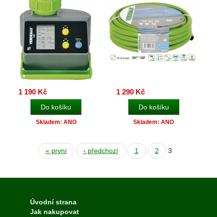
1 190 Kč
1 290 Kč
Skladem: ANO
Skladem: ANO
« první
‹ předchozí
1
2
3
Úvodní strana
Jak nakupovat