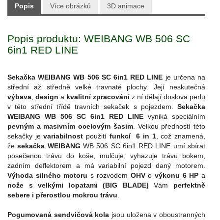
Popis
Více obrázků
3D animace
Popis produktu: WEIBANG WB 506 SC
6in1 RED LINE
Sekačka WEIBANG WB 506 SC 6in1 RED LINE
je určena na
střední až středně velké travnaté plochy. Její neskutečná
výbava
,
design
a
kvalitní zpracování
z ní dělají doslova perlu
v této střední třídě travních sekaček s pojezdem.
Sekačka
WEIBANG WB 506 SC 6in1 RED LINE
vyniká speciálním
pevným a masivním ocelovým šasim
. Velkou předností této
sekačky je
variabilnost
použití
funkcí 6 in 1
, což znamená,
že
sekačka WEIBANG
WB 506 SC 6in1 RED LINE umí sbírat
posečenou trávu do koše, mulčuje, vyhazuje trávu bokem,
zadním deflektorem a má variabilní pojezd daný motorem.
Výhoda silného motoru
s rozvodem
OHV
o
výkonu 6 HP
a
nože s velkými lopatami (BIG BLADE)
Vám
perfektně
sebere i přerostlou mokrou trávu
.
Pogumovaná sendvičová kola
jsou uložena v oboustranných