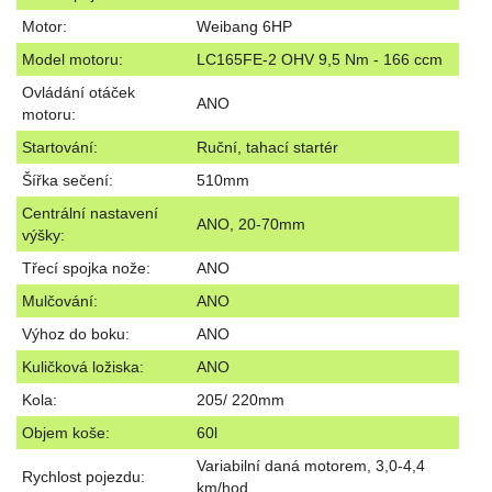
Motor:
Weibang 6HP
Model motoru:
LC165FE-2 OHV 9,5 Nm - 166 ccm
Ovládání otáček
ANO
motoru:
Startování:
Ruční, tahací startér
Šířka sečení:
510mm
Centrální nastavení
ANO, 20-70mm
výšky:
Třecí spojka nože:
ANO
Mulčování:
ANO
Výhoz do boku:
ANO
Kuličková ložiska:
ANO
Kola:
205/ 220mm
Objem koše:
60l
Variabilní daná motorem, 3,0-4,4
Rychlost pojezdu:
km/hod