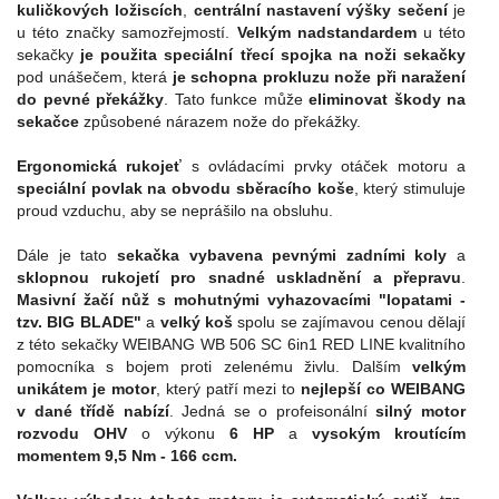
kuličkových ložiscích
,
centrální nastavení výšky sečení
je
u této značky samozřejmostí.
Velkým nadstandardem
u této
sekačky
je použita speciální třecí spojka na noži sekačky
pod unášečem, která
je schopna prokluzu nože při naražení
do pevné překážky
. Tato funkce může
eliminovat škody na
sekačce
způsobené nárazem nože do překážky.
Ergonomická rukojeť
s ovládacími prvky otáček motoru a
speciální povlak na obvodu sběracího koše
, který stimuluje
proud vzduchu, aby se neprášilo na obsluhu.
Dále je tato
sekačka vybavena pevnými zadními koly
a
sklopnou rukojetí pro snadné uskladnění a přepravu
.
Masivní žačí nůž
s mohutnými vyhazovacími "lopatami -
tzv. BIG BLADE"
a
velký koš
spolu se zajímavou cenou dělají
z této sekačky WEIBANG WB 506 SC 6in1 RED LINE kvalitního
pomocníka s bojem proti zelenému živlu. Dalším
velkým
unikátem je motor
, který patří mezi to
nejlepší co WEIBANG
v dané třídě nabízí
. Jedná se o profeisonální
silný motor
rozvodu OHV
o výkonu
6 HP
a
vysokým kroutícím
momentem 9,5 Nm - 166 ccm.