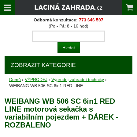
Odborná konzultace:
773 646 597
(Po - Pá: 8 - 16 hod)
ZOBRAZIT KATEGORIE
Domů
›
VÝPRODEJ
›
Výprodej zahradní techniky
›
WEIBANG WB 506 SC 6in1 RED LINE
WEIBANG WB 506 SC 6in1 RED
LINE motorová sekačka s
variabilním pojezdem + DÁREK -
ROZBALENO