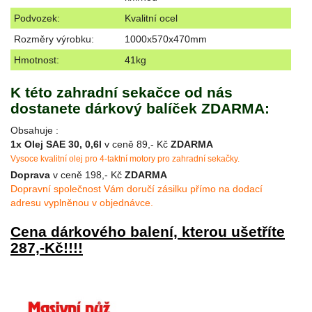
Podvozek:
Kvalitní ocel
Rozměry výrobku:
1000x570x470mm
Hmotnost:
41kg
K této zahradní sekačce od nás
dostanete d
árkový balíček ZDARMA:
Obsahuje :
1x Olej SAE 30, 0,6l
v ceně 89,- Kč
ZDARMA
Vysoce kvalitní olej pro 4-taktní motory pro zahradní sekačky.
Doprava
v ceně 198,- Kč
ZDARMA
Dopravní společnost Vám doručí zásilku přímo na dodací
adresu vyplněnou v objednávce.
Cena dárkového balení, kterou ušetříte
287,-Kč!!!!