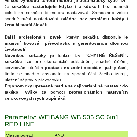
Velkou výhodou tohoto motoru je automatický sytič
, tzn.
že
sekačku nastartujete kdyko-li a kdoko-li
bez nutnosti
cokoli na sekačce či motoru nastavovat. Samostané velice
snadné ruční nastartování
zvládne bez problému každy i
žena či starší člověk.
Další profesionální prvek
, kterým sekačka disponuje je
masivní kovová převodovka s garantovanou dlouhou
životností
.
Novinkou sekačky je
funkce tzv.
"CHYTRÉ ŘEŠENÍ",
sekačku lze
pro ekonomické uskladnění, snadné čištění,
servisování otočit a
postavit na zadní speciální patky šasí
,
tímto se snadno dostanete na spodní část žacího ústrojí,
uložení náprav a převodovku.
Ergonomicky upravená madla
se dají
variabilně nastavit do
jakékoli výšky
za pomocí
profesionálních masivních
celokovových rychloupínáků.
Parametry: WEIBANG WB 506 SC 6in1
RED LINE
Vlastní pojezd:
ANO