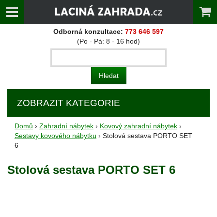
Odborná konzultace:
773 646 597
(Po - Pá: 8 - 16 hod)
ZOBRAZIT KATEGORIE
Domů
›
Zahradní nábytek
›
Kovový zahradní nábytek
›
Sestavy kovového nábytku
› Stolová sestava PORTO SET
6
Stolová sestava PORTO SET 6