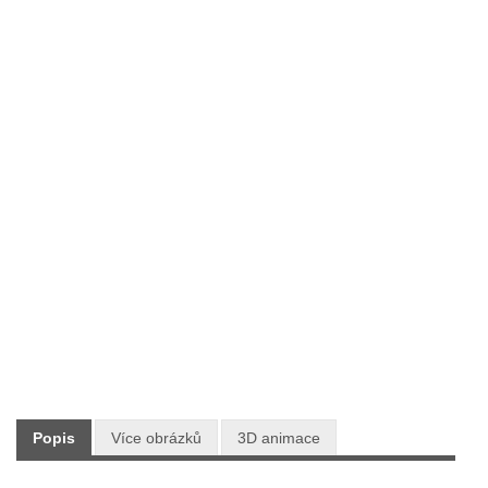
Typ:
Sestavy kovového nábytku
Výrobce:
V-GARDEN
Skladem:
ANO
Dodání:
Ihned
Doprava:
ZDARMA PO CELÉ ČR
4 830 Kč
Maloobchodní cena:
s DPH
Popis
Více obrázků
3D animace