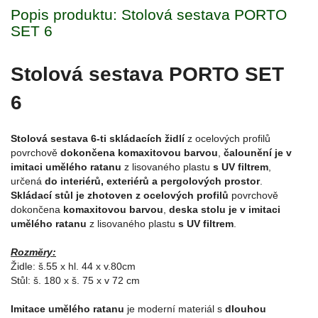
Popis produktu: Stolová sestava PORTO
SET 6
Stolová sestava PORTO SET
6
Stolová sestava 6-ti skládacích židlí
z ocelových profilů
povrchově
dokončena komaxitovou barvou
,
čalounění je v
imitaci umělého ratanu
z lisovaného plastu
s UV filtrem
,
určená
do interiérů, exteriérů a pergolových prostor
.
Skládací stůl je zhotoven z ocelových profilů
povrchově
dokončena
komaxitovou barvou
,
deska stolu je v imitaci
umělého ratanu
z lisovaného plastu
s UV filtrem
.
Rozměry:
Židle: š.55 x hl. 44 x v.80cm
Stůl: š. 180 x š. 75 x v 72 cm
Imitace umělého ratanu
je moderní materiál s
dlouhou