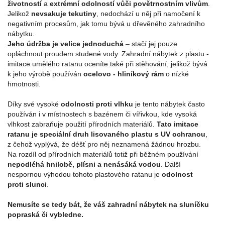
životností
a
extrémní odolností vůči povětrnostním vlivům
.
Jelikož
nevsakuje tekutiny
, nedochází u něj při namočení k
negativním procesům, jak tomu bývá u dřevěného zahradního
nábytku.
Jeho údržba je velice jednoduchá
– stačí jej pouze
opláchnout proudem studené vody. Zahradní nábytek z plastu -
imitace umělého ratanu oceníte také při stěhování, jelikož bývá
k jeho výrobě používán
ocelovo - hliníkový rám
o nízké
hmotnosti.
Díky své vysoké
odolnosti proti vlhku
je tento nábytek často
používán i v místnostech s bazénem či vířivkou, kde vysoká
vlhkost zabraňuje použití přírodních materiálů.
Tato imitace
ratanu je speciální druh lisovaného plastu s UV ochranou
,
z čehož vyplývá, že déšť pro něj neznamená žádnou hrozbu.
Na rozdíl od přírodních materiálů totiž při běžném používání
nepodléhá hnilobě, plísni a nenásáká vodou
. Další
nespornou výhodou tohoto plastového ratanu je
odolnost
proti slunci
.
Nemusíte se tedy bát, že váš zahradní nábytek na sluníčku
popraská či vybledne.