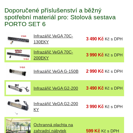
Doporučené příslušenství a běžný
spotřební materiál pro: Stolová sestava
PORTO SET 6
Infrazářič VeGA 70C-
3 490 Kč
Kč s DPH
130EKY
Infrazářič VeGA 70C-
3 990 Kč
Kč s DPH
200EKY
2 990 Kč
Infrazářič VeGA G-150B
Kč s DPH
3 490 Kč
Infrazářič VeGA G2-200
Kč s DPH
Infrazářič VeGA G2-200
3 990 Kč
Kč s DPH
KY
Ochranná plachta na
zahradní nábytek
599 Kč
Kč s DPH