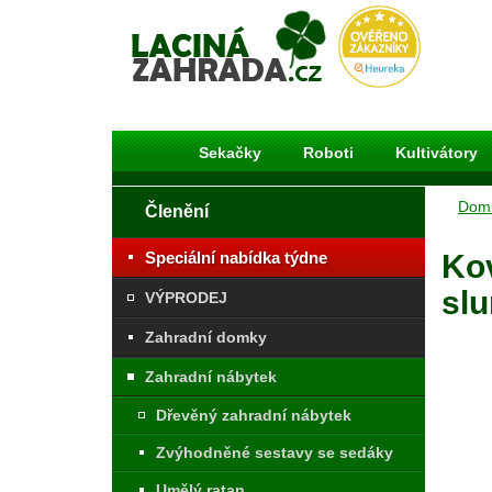
Laciná Zahrada
Sekačky
Roboti
Kultivátory
Dom
Členění
Speciální nabídka týdne
Kov
sl
VÝPRODEJ
Zahradní domky
Zahradní nábytek
Dřevěný zahradní nábytek
Zvýhodněné sestavy se sedáky
Umělý ratan