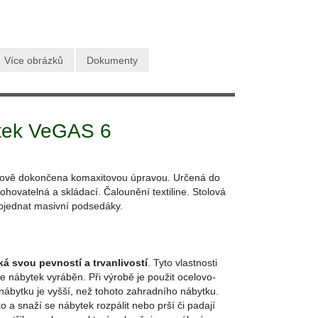
7 920 Kč
odní cena:
s DPH
Více obrázků
Dokumenty
ytek VeGAS 6
vrchově dokončena komaxitovou úpravou. Určená do
lohovatelná a skládací. Čalounění textiline. Stolová
objednat masivní podsedáky.
ká svou pevností a trvanlivostí
. Tyto vlastnosti
e nábytek vyráběn. Při výrobě je použit ocelovo-
ábytku je vyšší, než tohoto zahradního nábytku.
o a snaží se nábytek rozpálit nebo prší či padají