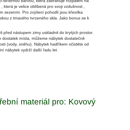
stříbrnou barvou, která zabraňuje rozpálení na
, která je velice oblíbená pro svoji vzdušnost ,
 sezením. Pro zvýšení pohodlí jsou křesílka
eskou z tmavého tvrzeného skla. Jako bonus se k
 před nástupem zimy uskladnit do krytých prostor.
me dostatek místa, můžeme nábytek dostatečně
osti (vody, sněhu). Nábytek hadříkem očistěte od
í nábytek vydrží další řadu let.
řební materiál pro: Kovový