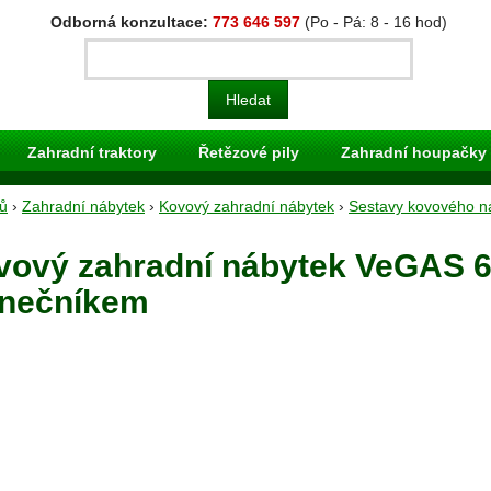
Odborná konzultace:
773 646 597
(Po - Pá: 8 - 16 hod)
Zahradní traktory
Řetězové pily
Zahradní houpačky
ů
›
Zahradní nábytek
›
Kovový zahradní nábytek
›
Sestavy kovového n
ový zahradní nábytek VeGAS 6 
unečníkem
Typ:
Sesta
Výrobce:
Skladem:
Dodání:
I
Doprava: