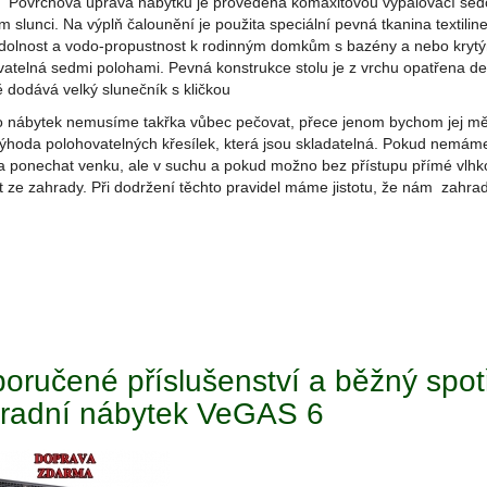
. Povrchová úprava nábytku je provedena komaxitovou vypalovací šedo-
 slunci. Na výplň čalounění je použita speciální pevná tkanina textiline 
dolnost a vodo-propustnost k rodinným domkům s bazény a nebo krytým
vatelná sedmi polohami. Pevná konstrukce stolu je z vrchu opatřena d
 dodává velký slunečník s kličkou
 o nábytek nemusíme takřka vůbec pečovat, přece jenom bychom jej měli
výhoda polohovatelných křesílek, která jsou skladatelná. Pokud nemá
 a ponechat venku, ale v suchu a pokud možno bez přístupu přímé vlhk
t ze zahrady. Při dodržení těchto pravidel máme jistotu, že nám zahradn
oručené příslušenství a běžný spot
radní nábytek VeGAS 6