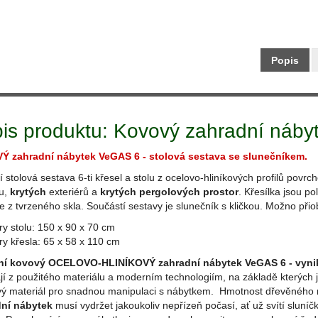
Maloobch
Popis
is produktu: Kovový zahradní náb
 zahradní nábytek VeGAS 6 -
stolová sestava se slunečníkem.
 stolová sestava 6-ti křesel a stolu z ocelovo-hliníkových profilů po
ru,
krytých
exteriérů a
krytých pergolových prostor
. Křesílka jsou po
e z tvrzeného skla. Součástí sestavy je slunečník s kličkou. Možno při
y stolu: 150 x 90 x 70 cm
y křesla: 65 x 58 x 110 cm
ní kovový OCELOVO-HLINÍKOVÝ zahradní nábytek VeGAS 6 -
vyni
jí z použitého materiálu a moderním technologiím, na základě kterých j
ový materiál pro snadnou manipulaci s nábytkem. Hmotnost dřevěného n
ní nábytek
musí vydržet jakoukoliv nepřízeň počasí, ať už svítí sluníčk