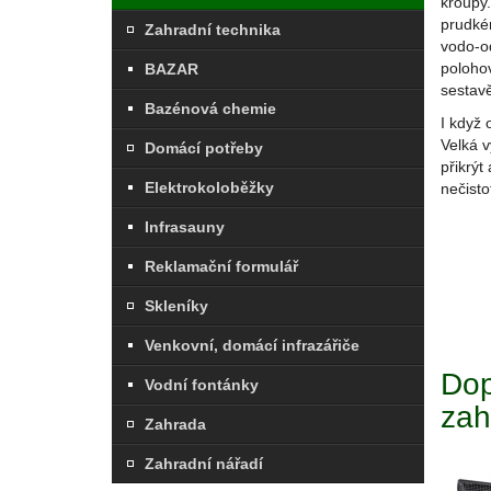
kroupy
prudkém
Zahradní technika
vodo-o
poloho
BAZAR
sestavě
Bazénová chemie
I když
Velká 
Domácí potřeby
přikrýt
Elektrokoloběžky
nečisto
Infrasauny
Reklamační formulář
Skleníky
Venkovní, domácí infrazářiče
Dop
Vodní fontánky
zah
Zahrada
Zahradní nářadí