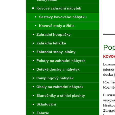
Kovový zahradní nábytek
Sestavy kovového nábytku
Kovové stoly a židle
Zahradní houpačky
Zahradní lehátka
Pop
Zahradní stany, altány
KOVOVÝ
Polstry na zahradní nábytek
Luxusní
Dětské domky a nábytek
interié
deska j
Campingový nábytek
Rozměr
Obaly na zahradní nábytek
Rozměr
Luxus
Slunečníky a stínící plachty
vyplýva
Skladování
hliník
Zahrad
Žaluzie