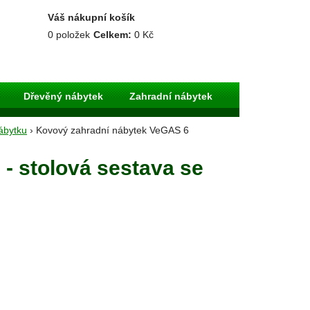
Váš nákupní košík
0
položek
Celkem:
0 Kč
Dřevěný nábytek
Zahradní nábytek
ábytku
› Kovový zahradní nábytek VeGAS 6
- stolová sestava se
vy kovového nábytku
VeGA
ANO
hned
ZDARMA PO CELÉ ČR