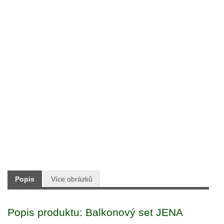
Typ:
Zahradní nábytek
Výrobce:
V-GARDEN
Skladem:
ANO
Dodání:
Ihned
2 290 Kč
Maloobchodní cena:
s DPH
Popis
Více obrázků
Popis produktu: Balkonový set JENA