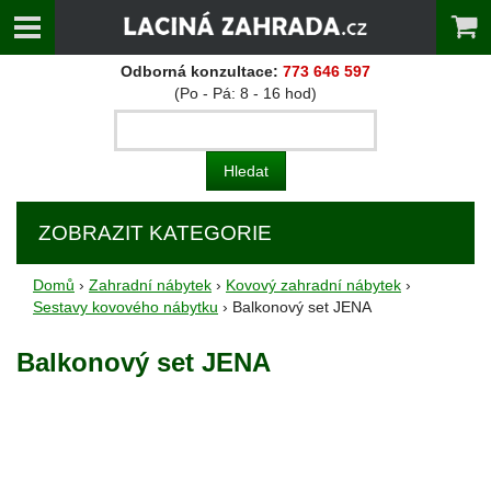
Odborná konzultace:
773 646 597
(Po - Pá: 8 - 16 hod)
ZOBRAZIT KATEGORIE
Domů
›
Zahradní nábytek
›
Kovový zahradní nábytek
›
Sestavy kovového nábytku
› Balkonový set JENA
Balkonový set JENA