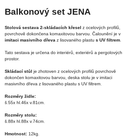
Balkonový set JENA
Stolová sestava 2-skládacích křesel
z ocelových profilů,
povrchově dokončena komaxitovou barvou. Čalounění je v
imitaci masivního dřeva
z lisovaného plastu
s UV filtrem
.
Tato sestava je určena do interiérů, exteriérů a pergolových
prostor.
Skládací stůl
je zhotoven z ocelových profilů povrchově
dokončen komaxitovou barvou, deska stolu je v imitaci
masivního dřeva z lisovaného plastu s UV filtrem.
Rozměry židle:
š.55x hl.46x v.81cm.
Rozměry stolu:
š.88x hl.88x v.74cm.
Hmotnost:
12kg.