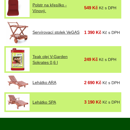
Polstr na křesílko -
549 Kč
Kč s DPH
Vínový.
Servírovací stolek VeGAS
1 390 Kč
Kč s DPH
Teak olej V-Garden
249 Kč
Kč s DPH
Sokrates 0,6 l
Lehátko ARA
2 690 Kč
Kč s DPH
3 190 Kč
Lehátko SPA
Kč s DPH