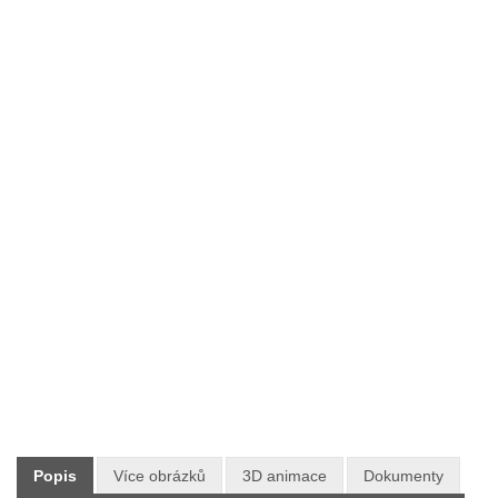
Typ:
Dřevěný zahradní nábytek MERANTI
Výrobce:
V-GARDEN
Skladem:
NE
Dodání:
Neznámá dostupnost
Doprava:
ZDARMA PO CELÉ ČR
11 730 Kč
Maloobchodní cena:
s DPH
Popis
Více obrázků
3D animace
Dokumenty