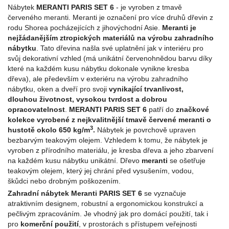
Nábytek
MERANTI PARIS SET 6
- je vyroben z tmavě
červeného meranti. Meranti je označení pro více druhů dřevin z
rodu Shorea pocházejících z jihovýchodní Asie.
Meranti je
nejžádanějším ztropických materiálů na výrobu zahradního
nábytku
. Tato dřevina našla své uplatnění jak v interiéru pro
svůj dekorativní vzhled (má unikátní červenohnědou barvu díky
které na každém kusu nábytku dokonale vynikne kresba
dřeva), ale především v exteriéru na výrobu zahradního
nábytku, oken a dveří pro svoji
vynikající trvanlivost,
dlouhou životnost, vysokou tvrdost a dobrou
opracovatelnost
.
MERANTI PARIS SET 6
patří do
značkové
kolekce vyrobené z nejkvalitnější tmavě červené meranti o
3
hustotě okolo 650 kg/m
.
Nábytek je povrchově upraven
bezbarvým teakovým olejem. Vzhledem k tomu, že nábytek je
vyroben z přírodního materiálu, je kresba dřeva a jeho zbarvení
na každém kusu nábytku unikátní. Dřevo
meranti
se ošetřuje
teakovým olejem, který jej chrání před vysušením, vodou,
škůdci nebo drobným poškozením.
Z
ahradní nábytek
Meranti PARIS SET 6
se vyznačuje
atraktivním designem, robustní a ergonomickou konstrukcí a
pečlivým zpracováním. Je vhodný jak pro domácí použití, tak i
pro
komerční použití
, v prostorách s přístupem veřejnosti