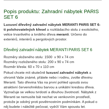
Popis produktu: Zahradní nábytek PARIS
SET 6
Luxusní dřevěný zahradní nábytek MERANTI PARIS SET 6-
ti polohovatelných křesel
a rozkládacího stolu z exotického,
velice trvanlivého a tvrdého dřeva
meranti
. Určeno do
exteriérů, interiérů a pergolových prostor.
Dřevěný zahradní nábytek MERANTI PARIS SET 6
Rozměry složeného stolu: 1500 x 90 x 74 cm
Rozměry rozloženého stolu: 200 x 90 x 74 cm
Rozměr křesla: 60 x 70 x 110 cm
Pokud chcete mít skutečně
luxusní zahradní nábytek
a
ohromit Vaše známé, přátele nebo i rodinu, zvolte dřevinu
Meranti. Tato dřevina Vás na první pohled upoutá svou
atraktivní červenohnědou barvou a unikátní kresbou dřeva.
Vyznačuje se velkou tvrdostí a dlouhou životností. Nábytek z
Meranti se nemusíte bát nechat ve venkovním prostředí,
protože je odolný proti povětrnostním podmínkám. A pokud o
něj budete i náležitě pečovat, vydrží Vám spoustu let.