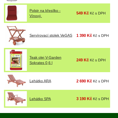
Polstr na křesílko -
549 Kč
Kč s DPH
Vínový.
Servírovací stolek VeGAS
1 390 Kč
Kč s DPH
Teak olej V-Garden
249 Kč
Kč s DPH
Sokrates 0,6 l
Lehátko ARA
2 690 Kč
Kč s DPH
3 190 Kč
Lehátko SPA
Kč s DPH