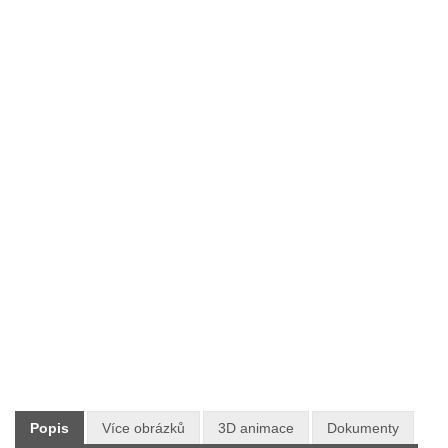
Typ:
Zahradní nábytek
Výrobce:
V-GARDEN
Skladem:
NE
Dodání:
Neznámá dostupnost
Doprava:
ZDARMA PO CELÉ ČR
12 930 Kč
Maloobchodní cena:
s DPH
Popis
Více obrázků
3D animace
Dokumenty