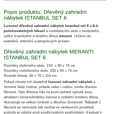
Popis produktu: Dřevěný zahradní
nábytek ISTANBUL SET 6
Luxusní dřevěný zahradní nábytek Istanbul set 6 z 6-ti
polohovatelných křesel
a rozkládacího stolu z exotického,
velice trvanlivého a tvrdého dřeva
meranti
. Určeno do
exteriérů, interiérů a pergolových prostor.
Dřevěný zahradní nábytek MERANTI
ISTANBUL SET 6
Rozměry složeného stolu: 150 x 90 x 74 cm
Rozměry rozloženého stolu: 200 x 90 x 74 cm
Rozměr křesla: 60 x 70 x 110 cm
Pokud chcete mít skutečně
luxusní zahradní nábytek
a
ohromit Vaše známé, přátele nebo i rodinu, zvolte dřevinu
Meranti. Tato dřevina Vás na první pohled upoutá svou
atraktivní červenohnědou barvou a unikátní kresbou dřeva.
Vyznačuje se velkou tvrdostí a dlouhou životností. Nábytek z
Meranti se nemusíte bát nechat ve venkovním prostředí,
protože je odolný proti povětrnostním podmínkám. A pokud o