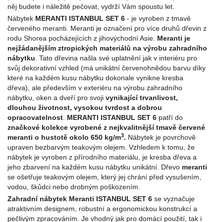
něj budete i náležitě pečovat, vydrží Vám spoustu let.
Nábytek
MERANTI ISTANBUL SET 6
- je vyroben z tmavě
červeného meranti. Meranti je označení pro více druhů dřevin z
rodu Shorea pocházejících z jihovýchodní Asie.
Meranti je
nejžádanějším ztropických materiálů na výrobu zahradního
nábytku
. Tato dřevina našla své uplatnění jak v interiéru pro
svůj dekorativní vzhled (má unikátní červenohnědou barvu díky
které na každém kusu nábytku dokonale vynikne kresba
dřeva), ale především v exteriéru na výrobu zahradního
nábytku, oken a dveří pro svoji
vynikající
trva
nlivost,
dlouhou životnost, vysokou tvrdost a dobrou
opracovatelnost
.
MERANTI ISTANBUL SET 6
patří do
značkové kolekce vyrobené z nejkvalitnější tmavě červené
3
meranti o hustotě okolo 650 kg/m
.
Nábytek je povrchově
upraven bezbarvým teakovým olejem. Vzhledem k tomu, že
nábytek je vyroben z přírodního materiálu, je kresba dřeva a
jeho zbarvení na každém kusu nábytku unikátní. Dřevo
meranti
se ošetřuje teakovým olejem, který jej chrání před vysušením,
vodou, škůdci nebo drobným poškozením.
Z
ahradní nábytek
Meranti ISTANBUL SET 6
se vyznačuje
atraktivním designem, robustní a ergonomickou konstrukcí a
pečlivým zpracováním. Je vhodný jak pro domácí použití, tak i